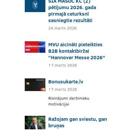
SIA MASOC KC (Z)
pētījumu 2026. gada
pirmajā ceturksnī
sasniegtie rezultāti
24.marts 2026
MVU aicināti pieteikties
B2B kontaktbiržai
“Hannover Messe 2026”
17.marts 2026
Bonusukarte.lv
17.marts 2026
Risinājumi darbinieku
motivācijai
Ražojam gan sviestu, gan
bruņas