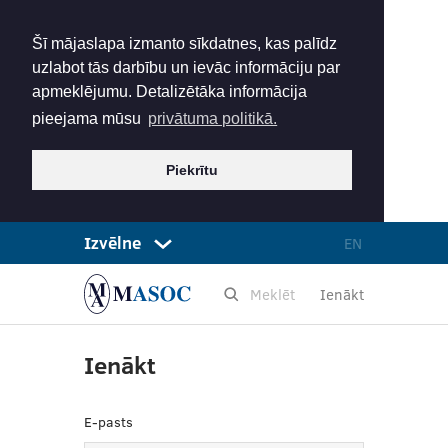
Šī mājaslapa izmanto sīkdatnes, kas palīdz
uzlabot tās darbību un ievāc informāciju par
apmeklējumu. Detalizētāka informācija
pieejama mūsu
privātuma politikā.
Piekrītu
Izvēlne
EN
Ienākt
Ienākt
E-pasts