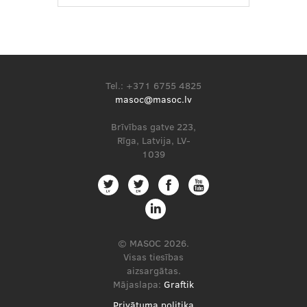
Tel.: +371 6755 4825
masoc@masoc.lv
Brīvības gatve 223,
Rīga, Latvija, LV-
1039
© MASOC 2026.
Visas tiesības
aizsargātas.
Mājaslapa:
Graftik
Privātuma politika