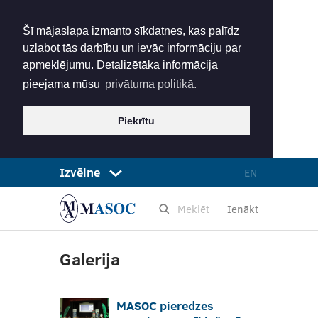
Šī mājaslapa izmanto sīkdatnes, kas palīdz
uzlabot tās darbību un ievāc informāciju par
apmeklējumu. Detalizētāka informācija
pieejama mūsu
privātuma politikā.
Piekrītu
Izvēlne
EN
Ienākt
Galerija
MASOC pieredzes