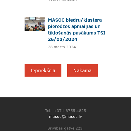
MASOC biedru/klastera
pieredzes apmaiņas un
tīklošanās pasākums TSI
26/03/2024
28.marts 2024
Iepriekšējā
Nākamā
Tel.: +371 6755 4825
masoc@masoc.lv
Brīvības gatve 223,