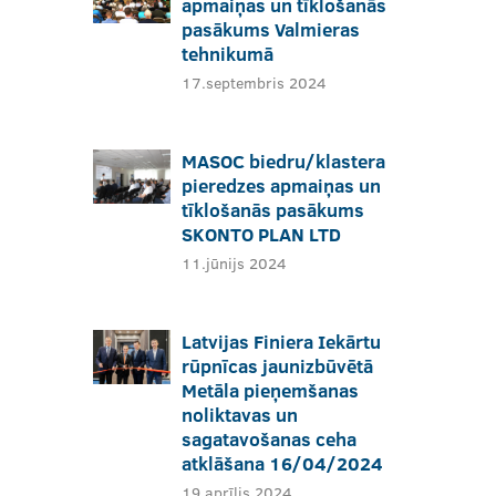
apmaiņas un tīklošanās
pasākums Valmieras
tehnikumā
17.septembris 2024
MASOC biedru/klastera
pieredzes apmaiņas un
tīklošanās pasākums
SKONTO PLAN LTD
11.jūnijs 2024
Latvijas Finiera Iekārtu
rūpnīcas jaunizbūvētā
Metāla pieņemšanas
noliktavas un
sagatavošanas ceha
atklāšana 16/04/2024
19.aprīlis 2024