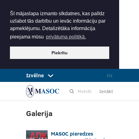
Šī mājaslapa izmanto sīkdatnes, kas palīdz
uzlabot tās darbību un ievāc informāciju par
apmeklējumu. Detalizētāka informācija
pieejama mūsu
privātuma politikā.
Piekrītu
Izvēlne
EN
Ienākt
Galerija
MASOC pieredzes