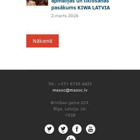
apmaiņas un tīklošanās
pasākums KIWA LATVIA
2.marts 2026
Nākamā
Tel.: +371 6755 4825
masoc@masoc.lv
Brīvības gatve 223,
Rīga, Latvija, LV-
1039