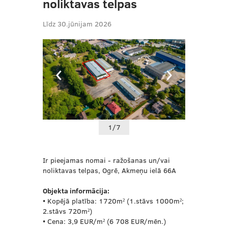
noliktavas telpas
Līdz 30.jūnijam 2026
1/7
Ir pieejamas nomai - ražošanas un/vai
noliktavas telpas, Ogrē, Akmeņu ielā 66A
Objekta informācija:
• Kopējā platība: 1720m² (1.stāvs 1000m²;
2.stāvs 720m²)
• Cena: 3,9 EUR/m² (6 708 EUR/mēn.)