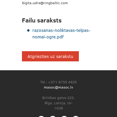
Sigita.udre@ringbaltic.com
Failu saraksts
razosanas-noliktavas-telpas-
nomai-ogre.pdf
Atgriezties uz sarakstu
Tel.: +371 6755 4825
masoc@masoc.lv
Brīvības gatve 223,
Rīga, Latvija, LV-
1039