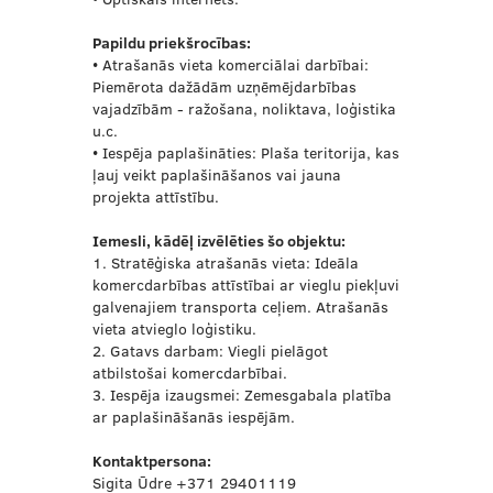
Papildu priekšrocības:
• Atrašanās vieta komerciālai darbībai:
Piemērota dažādām uzņēmējdarbības
vajadzībām - ražošana, noliktava, loģistika
u.c.
• Iespēja paplašināties: Plaša teritorija, kas
ļauj veikt paplašināšanos vai jauna
projekta attīstību.
Iemesli, kādēļ izvēlēties šo objektu:
1. Stratēģiska atrašanās vieta: Ideāla
komercdarbības attīstībai ar vieglu piekļuvi
galvenajiem transporta ceļiem. Atrašanās
vieta atvieglo loģistiku.
2. Gatavs darbam: Viegli pielāgot
atbilstošai komercdarbībai.
3. Iespēja izaugsmei: Zemesgabala platība
ar paplašināšanās iespējām.
Kontaktpersona:
Sigita Ūdre +371 29401119