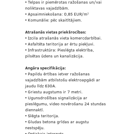
• Telpas ir piemērotas ražošanas un/vai
noliktavas vajadzībām.
• Apsaimniekošana: 0,85 EUR/m²
• Komunālie: pēc skaitītājiem.
Atrašanās vietas priekšrocības:
• Izcila atrašanās vieta komercdarbībai.
• Asfaltēta teritorija ar ērtu piekļuvi.
• Infrastruktūra: Pieslēgta elektrība,
pilsētas ūdens un kanalizācija.
Angāra specifikācija:
• Papildu ērtības ietver ražošanas
vajadzībām atbilstošu elektroapgādi ar
jaudu līdz 630A.
• Griestu augstums ir 7 metri.
• Ugunsdrošības signalizācija ar
pieslēgumu, video novērošanu 24 stundas
diennaktī.
• Slēgta teritorija.
• Gludas betona grīdas ar augstu
nestspēju.
• Optiskais internets.