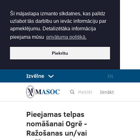
Šī mājaslapa izmanto sīkdatnes, kas palīdz
uzlabot tās darbību un ievāc informāciju par
apmeklējumu. Detalizētāka informācija
pieejama mūsu
privātuma politikā.
Piekrītu
Izvēlne
EN
Ienākt
Pieejamas telpas
nomāšanai Ogrē -
Ražošanas un/vai