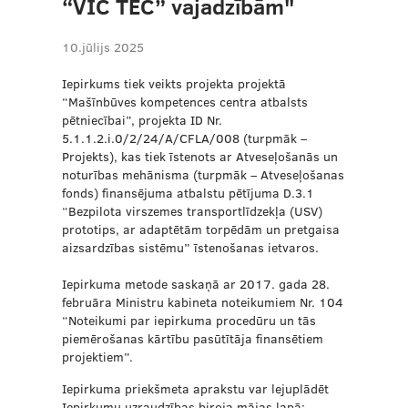
“VIC TEC” vajadzībām"
10.jūlijs 2025
Iepirkums tiek veikts projekta projektā
“Mašīnbūves kompetences centra atbalsts
pētniecībai”, projekta ID Nr.
5.1.1.2.i.0/2/24/A/CFLA/008 (turpmāk –
Projekts), kas tiek īstenots ar Atveseļošanās un
noturības mehānisma (turpmāk – Atveseļošanas
fonds) finansējuma atbalstu pētījuma D.3.1
“Bezpilota virszemes transportlīdzekļa (USV)
prototips, ar adaptētām torpēdām un pretgaisa
aizsardzības sistēmu” īstenošanas ietvaros.
Iepirkuma metode saskaņā ar 2017. gada 28.
februāra Ministru kabineta noteikumiem Nr. 104
“Noteikumi par iepirkuma procedūru un tās
piemērošanas kārtību pasūtītāja finansētiem
projektiem”.
Iepirkuma priekšmeta aprakstu var lejuplādēt
Iepirkumu uzraudzības biroja mājas lapā: