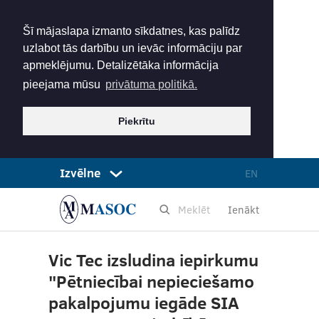
Šī mājaslapa izmanto sīkdatnes, kas palīdz
uzlabot tās darbību un ievāc informāciju par
apmeklējumu. Detalizētāka informācija
pieejama mūsu
privātuma politikā.
Piekrītu
Izvēlne
EN
Ienākt
Vic Tec izsludina iepirkumu
"Pētniecībai nepieciešamo
pakalpojumu iegāde SIA