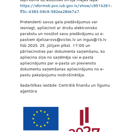
https://eformsb.pvs.iub.gov.lv/show/c951b261-
ff3c-4383-b9c9-582ea28de7a7
.
Pretendenti savus gala piedāvājumus var
iesniegt, apliecinot ar drošu elektronisko
parakstu un nosūtot savu piedāvājumu uz e-
pastiem djelizarovs@victec.lv un ingus@1b.lv
līdz 2025. 25. jūlijam plkst. 17:00 un
pārliecinoties par dokumenta saņemšanu, ko
apliecina ziņa no saņēmēja vai e-pasta
apliecinājums par e-pasta un pievienoto
dokumentu saņemšanas apliecinājums no e-
pastu pakalpojumu nodrošinātāja.
Sadarbības iestāde: Centrālā finanšu un līgumu
aģentūra