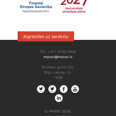
Atgriezties uz sarakstu
Tel.: +371 6755 4825
masoc@masoc.lv
Brīvības gatve 223,
Rīga, Latvija, LV-
1039
© MASOC 2026.