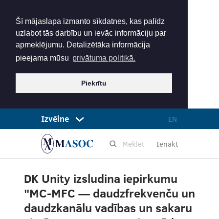
Šī mājaslapa izmanto sīkdatnes, kas palīdz
uzlabot tās darbību un ievāc informāciju par
apmeklējumu. Detalizētāka informācija
pieejama mūsu
privātuma politikā.
Piekrītu
Izvēlne
EN
Ienākt
DK Unity izsludina iepirkumu
"MC-MFC — daudzfrekvenču un
daudzkanālu vadības un sakaru