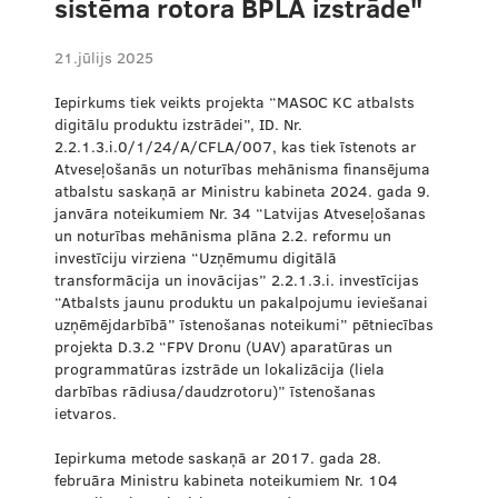
sistēma rotora BPLA izstrāde"
21.jūlijs 2025
Iepirkums tiek veikts projekta “MASOC KC atbalsts
digitālu produktu izstrādei”, ID. Nr.
2.2.1.3.i.0/1/24/A/CFLA/007, kas tiek īstenots ar
Atveseļošanās un noturības mehānisma finansējuma
atbalstu saskaņā ar Ministru kabineta 2024. gada 9.
janvāra noteikumiem Nr. 34 “Latvijas Atveseļošanas
un noturības mehānisma plāna 2.2. reformu un
investīciju virziena “Uzņēmumu digitālā
transformācija un inovācijas” 2.2.1.3.i. investīcijas
“Atbalsts jaunu produktu un pakalpojumu ieviešanai
uzņēmējdarbībā” īstenošanas noteikumi” pētniecības
projekta D.3.2 “FPV Dronu (UAV) aparatūras un
programmatūras izstrāde un lokalizācija (liela
darbības rādiusa/daudzrotoru)” īstenošanas
ietvaros.
Iepirkuma metode saskaņā ar 2017. gada 28.
februāra Ministru kabineta noteikumiem Nr. 104