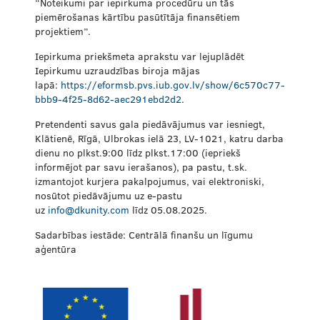
“Noteikumi par iepirkuma procedūru un tās
piemērošanas kārtību pasūtītāja finansētiem
projektiem”.
Iepirkuma priekšmeta aprakstu var lejuplādēt
Iepirkumu uzraudzības biroja mājas
lapā:
https://eformsb.pvs.iub.gov.lv/show/6c570c77-
bbb9-4f25-8d62-aec291ebd2d2
.
Pretendenti savus gala piedāvājumus var iesniegt,
Klātienē, Rīgā, Ulbrokas ielā 23, LV-1021, katru darba
dienu no plkst.9:00 līdz plkst.17:00 (iepriekš
informējot par savu ierašanos), pa pastu, t.sk.
izmantojot kurjera pakalpojumus, vai elektroniski,
nosūtot piedāvājumu uz e-pastu
uz
info@dkunity.com
līdz 05.08.2025.
Sadarbības iestāde: Centrālā finanšu un līgumu
aģentūra