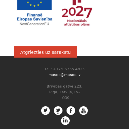
Atgriezties uz sarakstu
Tel.: +371 6755 4825
masoc@masoc.lv
Brīvības gatve 223,
Rīga, Latvija, LV-
1039