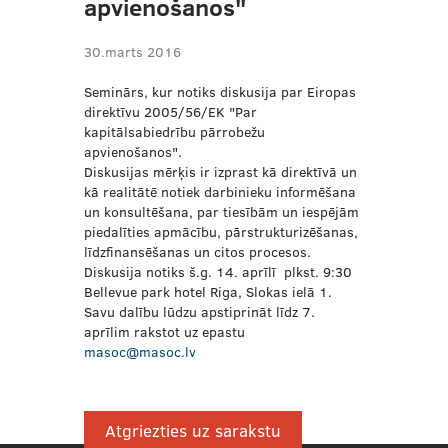
apvienošanos"
30.marts 2016
Seminārs, kur notiks diskusija par Eiropas
direktīvu 2005/56/EK "Par
kapitālsabiedrību pārrobežu
apvienošanos".
Diskusijas mērķis ir izprast kā direktīvā un
kā realitātē notiek darbinieku informēšana
un konsultēšana, par tiesībām un iespējām
piedalīties apmācību, pārstrukturizēšanas,
līdzfinansēšanas un citos procesos.
Diskusija notiks š.g. 14. aprīlī plkst. 9:30
Bellevue park hotel Riga, Slokas ielā 1.
Savu dalību lūdzu apstiprināt līdz 7.
aprīlim rakstot uz epastu
masoc@masoc.lv
Atgriezties uz sarakstu