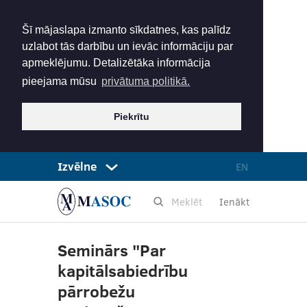
Šī mājaslapa izmanto sīkdatnes, kas palīdz
uzlabot tās darbību un ievāc informāciju par
apmeklējumu. Detalizētāka informācija
pieejama mūsu
privātuma politikā.
Piekrītu
Izvēlne
EN
Ienākt
Seminārs "Par
kapitālsabiedrību
pārrobežu