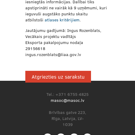
iesniegtās informācijas. Dalībai tiks
apstiprināti ne vairāk kā 9 uzņēmumi, kuri
ieguvuši augstāko punktu skaitu
atbilstoši
atlases kritērijiem
.
Jautājumu gadījumā: Ingus Rozenblats,
Vecākais projektu vadītājs
Eksporta pakalpojumu nodaļa
29156618
ingus.rozenblats@liaa.gov.lv
Atgriezties uz sarakstu
Tel.: +371 6755 4825
masoc@masoc.lv
Brīvības gatve 223,
Rīga, Latvija, LV-
1039