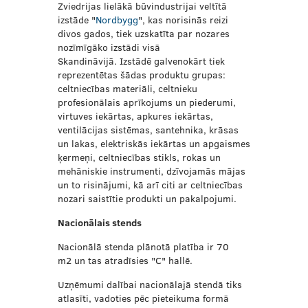
Zviedrijas lielākā būvindustrijai veltītā
izstāde "
Nordbygg
", kas norisinās reizi
divos gados, tiek uzskatīta par nozares
nozīmīgāko izstādi visā
Skandināvijā. Izstādē galvenokārt tiek
reprezentētas šādas produktu grupas:
celtniecības materiāli, celtnieku
profesionālais aprīkojums un piederumi,
virtuves iekārtas, apkures iekārtas,
ventilācijas sistēmas, santehnika, krāsas
un lakas, elektriskās iekārtas un apgaismes
ķermeņi, celtniecības stikls, rokas un
mehāniskie instrumenti, dzīvojamās mājas
un to risinājumi, kā arī citi ar celtniecības
nozari saistītie produkti un pakalpojumi.
Nacionālais stends
Nacionālā stenda plānotā platība ir 70
m2 un tas atradīsies "C" hallē.
Uzņēmumi dalībai nacionālajā stendā tiks
atlasīti, vadoties pēc pieteikuma formā