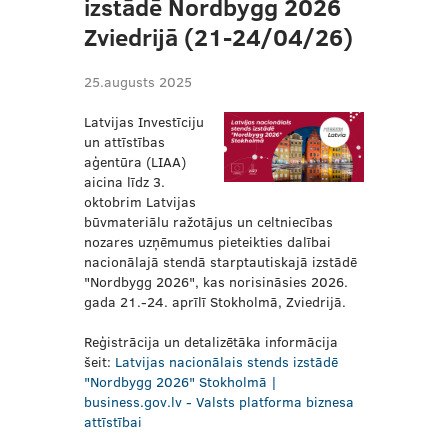
izstādē Nordbygg 2026
Zviedrijā (21-24/04/26)
25.augusts 2025
Latvijas Investīciju
un attīstības
aģentūra (LIAA)
aicina līdz 3.
oktobrim Latvijas
būvmateriālu ražotājus un celtniecības
nozares uzņēmumus pieteikties dalībai
nacionālajā stendā starptautiskajā izstādē
"Nordbygg 2026", kas norisināsies 2026.
gada 21.-24. aprīlī Stokholmā, Zviedrijā.
Reģistrācija un detalizētāka informācija
šeit:
Latvijas nacionālais stends izstādē
"Nordbygg 2026" Stokholmā |
business.gov.lv - Valsts platforma biznesa
attīstībai