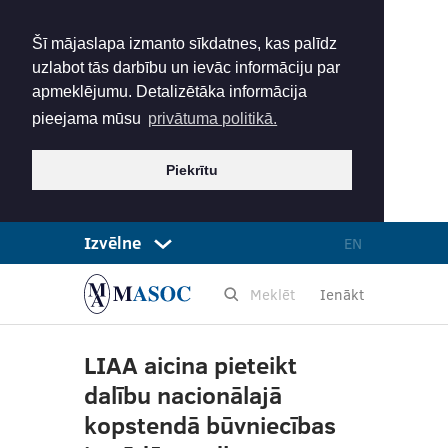
Šī mājaslapa izmanto sīkdatnes, kas palīdz
uzlabot tās darbību un ievāc informāciju par
apmeklējumu. Detalizētāka informācija
pieejama mūsu
privātuma politikā.
Piekrītu
Izvēlne
EN
Ienākt
LIAA aicina pieteikt
dalību nacionālajā
kopstendā būvniecības