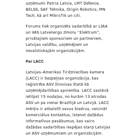
uzņēmumi Patria Latvia, LMT Defence,
BELSS, SAF Tehnika, Origin Robotics, MN
Tech, kā arī MikroTik un citi.
Forums tiek organizēts sadarbībā ar LIAA
un VAS Latvenergo zīmolu “Elektrum”,
privātajiem sponsoriem un partneriem,
Latvijas valdību, uzņēmējiem un
nevalstiskajām organizācijām.
Par LACC
Latvijas-Amerikas Tirdzniecības kamera
(LACC) ir bezpeļņas organizācija, kas
reģistrēta ASV Ilinoisas štatā kā
uzņēmējdarbības apvienība. LACC sastāvā
ietilpst 15 nodaļas, no kurām 13 atrodas
ASV un pa vienai Brazīlijā un Latvijā. LACC
mērķis ir atbalstīt savus biedrus, veicināt
komerciālus kontaktus, īstenot dažādus
informatīvus pasākumus, kas vairo
dažādas sadarbības iespējas starp Latvijas
un ASV uzņēmumiem un organizācijām.