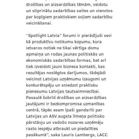
drošības un aizsardzības tēmām, veidotu
un stiprinātu sadarbības saites un vienotos
par kopīgiem praktiskiem soļiem sadarbību
veicināšanai.
“Spotlight Latvia” forumi ir pierādījuši sevi
kā produktīvu notikumu kopumu, kura
ietvaros notiek ne tikai vērtīga domu
apmaiņa un rodas jaunas politiskās un
ekonomiskās sadarbības formas, bet arī
tiek izveidoti jauni biznesa kontakti, kas
rezultējas noslēgtos darījumos, tādejādi
veicinot Latvijas uzņēmumu izaugsmi un
konkurētspēju un sniedzot praktisku
pienesumu Latvijas tautsaimniecībai.
Pasaulē šobrīd drošības un aizsardzības
jautājumi ir bezkompromisa uzmanības
centrā, tāpēc esam īpaši gandarīti par
Latvijas un ASV augsta līmeņa politisko
pārstāvju un vadošo nozares uzņēmēju
rasto iespēju atbraukt un piedalīties
pasākumā”, saka Lauris Lambergs, LACC