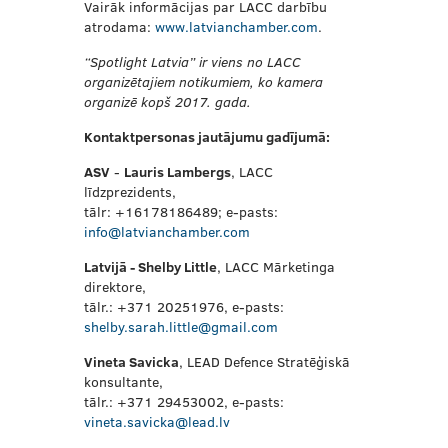
Vairāk informācijas par LACC darbību
atrodama:
www.latvianchamber.com
.
“Spotlight Latvia” ir viens no LACC
organizētajiem notikumiem, ko kamera
organizē kopš 2017. gada.
Kontaktpersonas jautājumu gadījumā:
ASV
-
Lauris Lambergs
, LACC
līdzprezidents,
tālr: +16178186489; e-pasts:
info@latvianchamber.com
Latvijā -
Shelby Little
, LACC Mārketinga
direktore,
tālr.: +371 20251976, e-pasts:
shelby.sarah.little@gmail.com
Vineta Savicka
, LEAD Defence Stratēģiskā
konsultante,
tālr.: +371 29453002, e-pasts:
vineta.savicka@lead.lv