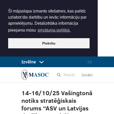
Šī mājaslapa izmanto sīkdatnes, kas palīdz
uzlabot tās darbību un ievāc informāciju par
apmeklējumu. Detalizētāka informācija
pieejama mūsu
privātuma politikā.
Piekrītu
Izvēlne
EN
Ienākt
14-16/10/25 Vašingtonā
notiks stratēģiskais
forums “ASV un Latvijas