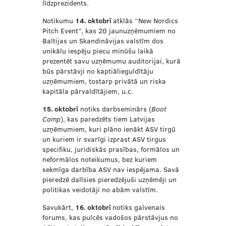
līdzprezidents.
Notikumu
14. oktobrī
atklās “New Nordics
Pitch Event”, kas 20 jaunuzņēmumiem no
Baltijas un Skandināvijas valstīm dos
unikālu iespēju piecu minūšu laikā
prezentēt savu uzņēmumu auditorijai, kurā
būs pārstāvji no kaptiālieguldītāju
uzņēmumiem, tostarp privātā un riska
kapitāla pārvaldītājiem, u.c.
15. oktobrī
notiks darbseminārs (
Boot
Camp
), kas paredzēts tiem Latvijas
uzņēmumiem, kuri plāno ienākt ASV tirgū
un kuriem ir svarīgi izprast ASV tirgus
specifiku, juridiskās prasības, formālos un
neformālos noteikumus, bez kuriem
sekmīga darbība ASV nav iespējama. Savā
pieredzē dalīsies pieredzējuši uzņēmēji un
politikas veidotāji no abām valstīm.
Savukārt,
16. oktobrī
notiks galvenais
forums, kas pulcēs vadošos pārstāvjus no