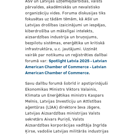
ASV un Latvijas uzņēmējdarbības, valsts
pārvaldes, akadēmiskās un nevalstisko
organizāciju vides. Foruma diskusijas tiks
fokusētas uz tādām tēmām, kā ASV un
Latvijas drošības izaicinājumi un iespējas,
kiberdrošība un mākslīgai intelekts,
aizsardzības industrija un bruņojums,
bezpilotu sistēmas, enerģētika un kritiskā
infrastruktūra, u.c. jautājumi. Uzzināt
vairāk par notikumu un reģistrēties dalībai
forumā var:
Spotlight Latvia 2025 - Latvian
American Chamber of Commerce - Latvian
American Chamber of Commerce
.
Savu dalību forumā šobrīd ir apstiprinājuši
Ekonomikas Ministrs Viktors Valainis,
Klimata un Enerģētikas ministrs Kaspars
Melnis, Latvijas Investīciju un Attīstības
aģentūras (LIAA) direktore Ieva Jāgere,
Latvijas Aizsardzības ministrijas Valsts
sekretārs Aivars Puriņš, Valsts
Aizsardzības korporācijas vadītāja Ingrīda
Ķirse, vadošie Latvijas militārās industrijas