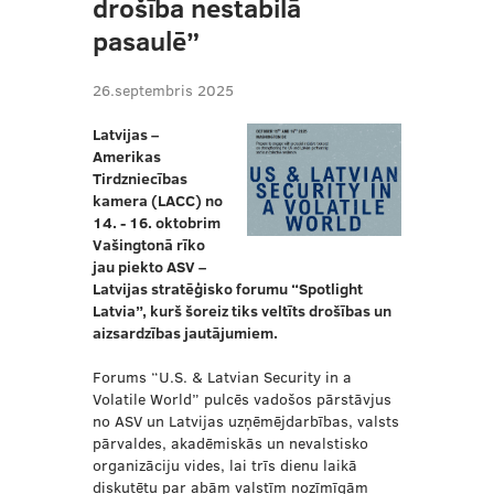
drošība nestabilā
pasaulē”
26.septembris 2025
Latvijas –
Amerikas
Tirdzniecības
kamera (LACC) no
14. - 16. oktobrim
Vašingtonā rīko
jau piekto ASV –
Latvijas stratēģisko forumu “Spotlight
Latvia”, kurš šoreiz tiks veltīts drošības un
aizsardzības jautājumiem.
Forums “U.S. & Latvian Security in a
Volatile World” pulcēs vadošos pārstāvjus
no ASV un Latvijas uzņēmējdarbības, valsts
pārvaldes, akadēmiskās un nevalstisko
organizāciju vides, lai trīs dienu laikā
diskutētu par abām valstīm nozīmīgām