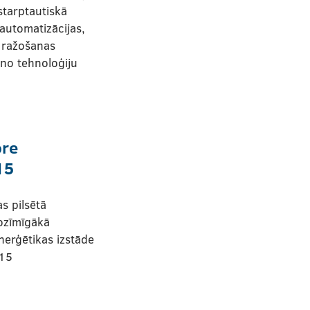
starptautiskā
automatizācijas,
, ražošanas
uno tehnoloģiju
ore
15
s pilsētā
ozīmīgākā
nerģētikas izstāde
015