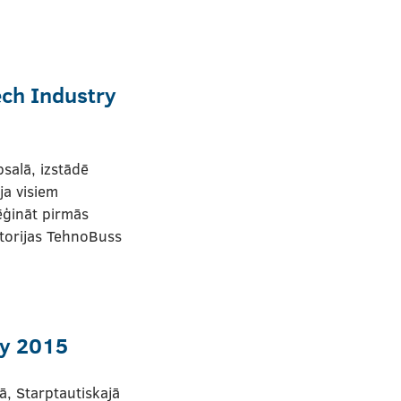
ech Industry
salā, izstādē
ja visiem
ēģināt pirmās
torijas TehnoBuss
ry 2015
, Starptautiskajā