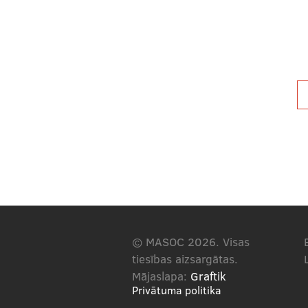
© MASOC 2026. Visas
tiesības aizsargātas.
Mājaslapa:
Graftik
Privātuma politika