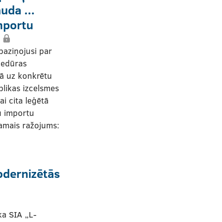
uda ...
mportu
paziņojusi par
cedūras
bā uz konkrētu
likas izcelsmes
i cita leģētā
u importu
amais ražojums:
odernizētās
a SIA „L-