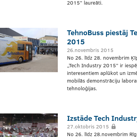
2015” laureāti.
TehnoBuss piestāj T
2015
26.novembris 2015
No 26. līdz 28. novembrim Ķīp
„Tech Industry 2015” ir iespē
interesentiem aplūkot un izm
mobilās demonstrāciju labora
tehnoloģijas.
Izstāde Tech Indust
27.oktobris 2015
No 26. līdz 28.novembrim Rīgā