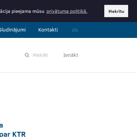
rmācija pieejama mūsu
privātuma politikā.
Piekrītu
Sludinājumi
Kontakti
EN
Ienākt
a
par ĶTR