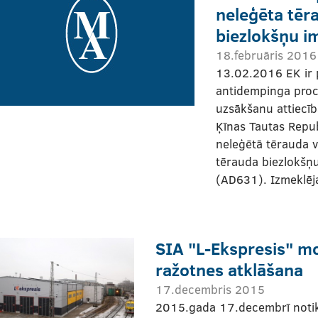
neleģēta tēra
biezlokšņu i
18.februāris 2016
13.02.2016 EK ir 
antidempinga pro
uzsākšanu attiecī
Ķīnas Tautas Repub
neleģētā tērauda va
tērauda biezlokšņ
(AD631). Izmeklēj
SIA "L-Ekspresis" m
ražotnes atklāšana
17.decembris 2015
2015.gada 17.decembrī notik