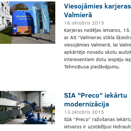
Viesojāmies karjeras
Valmierā
16.oktobris 2015
Karjeras nedēļas ietvaros, 15
ar AS “Valmieras stikla šķiedr
viesojāmies Valmierā, lai Valm
apkārtējo novadu skolu audz
interesentiem dotu iespēju iep
TehnoBusa piedāvājumu.
SIA "Preco" iekārtu
modernizācija
13.oktobris 2015
SIA “Preco” ražošanas iekārt
ietvaros ir uzstādījusi Hidraul