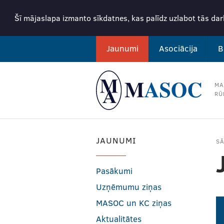
Šī mājaslapa izmanto sīkdatnes, kas palīdz uzlabot tās da
Jaunumi
Asociācija
B
MA
RŪ
JAUNUMI
S
Pasākumi
Uzņēmumu ziņas
MASOC un KC ziņas
Aktualitātes