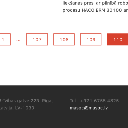
liekšanas presi ar pilnībā rob
procesu HACO ERM 30100 a
...
1
107
108
109
110
Brīvības gatve 223, Rīga,
Tel.: +371 6755 4825
Latvija, LV-1039
masoc@masoc.lv