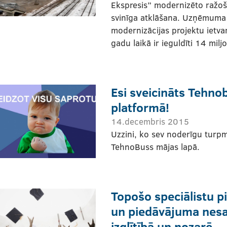
Ekspresis” modernizēto ražoš
svinīga atklāšana. Uzņēmum
modernizācijas projektu ietva
gadu laikā ir ieguldīti 14 milj
Esi sveicināts Tehno
platformā!
14.decembris 2015
Uzzini, ko sev noderīgu turpm
TehnoBuss mājas lapā.
Topošo speciālistu p
un piedāvājuma nesa
izglītībā un nozarē