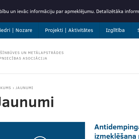
rbību un ievāc informāciju par apmeklējumu. Detalizētāka info
iedri | Nozare
Projekti | Aktivitātes
Izglītība
ŠĪNBŪVES UN METĀLAPSTRĀDES
PNIECĪBAS ASOCIĀCIJA
ĀKUMS
JAUNUMI
Jaunumi
Antidemping
izmeklēšana 