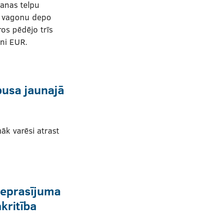
anas telpu
a vagonu depo
ros pēdējo trīs
oni EUR.
busa jaunajā
āk varēsi atrast
ieprasījuma
kritība