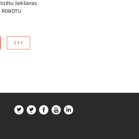
otizētu liekšanas
r ROBOTU
111