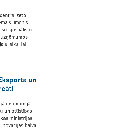
centralizēto
mais līmenis
ošo speciālistu
ru uzņēmumos
ais laiks, lai
ksporta un
reāti
gā ceremonijā
ju un attīstības
as ministrijas
inovācijas balva