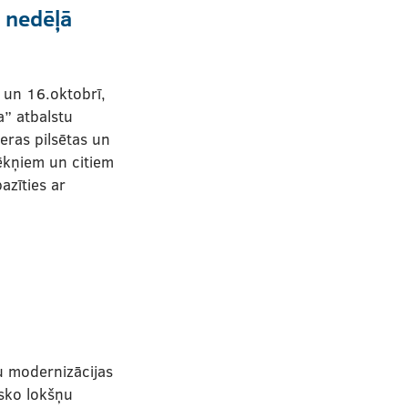
 nedēļā
. un 16.oktobrī,
a” atbalstu
ieras pilsētas un
ēkņiem un citiem
azīties ar
u modernizācijas
isko lokšņu