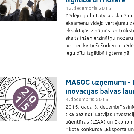
13.decembris 2015
Pēdējo gadu Latvijas skolēnu 
eksāmenu vidējo vērtējumu ze
eksaktajās zinātnēs un trūkst
skaits inženierzinātņu noza
liecina, ka tieši šodien ir pēdēj
ieguldītu izglītībā ilgtermiņā.
MASOC uzņēmumi - E
inovācijas balvas lau
4.decembris 2015
2015. gada 3. decembrī svinī
tika paziņoti Latvijas Investīci
aģentūras (LIAA) un Ekonomik
rīkotā konkursa „Eksporta un 