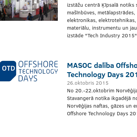
izstāžu centrā Ķīpsalā notiks 
mašīnbūves, metālapstrādes, 
elektronikas, elektrotehnikas
materiālu, instrumentu un ja
izstāde "Tech Industry 2015"
MASOC dalība Offsh
Technology Days 20
26.oktobris 2015
No 20.-22.oktobrim Norvēģija
Stavangerā notika ikgadējā n
Norvēģijas naftas, gāzes un e
Offshore Technology Days 2