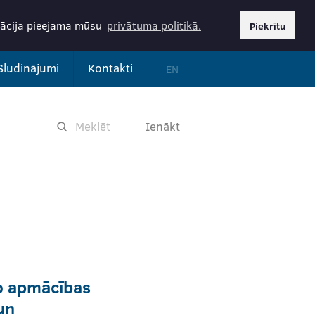
rmācija pieejama mūsu
privātuma politikā.
Piekrītu
Sludinājumi
Kontakti
EN
Ienākt
o apmācības
un