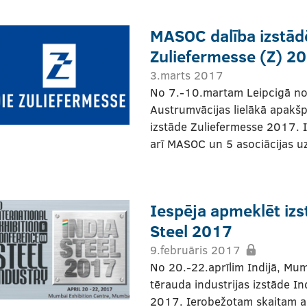
MASOC dalība izstād
Zuliefermesse (Z) 20
3.marts 2017
No 7.-10.martam Leipcigā no
Austrumvācijas lielākā apakš
izstāde Zuliefermesse 2017. I
arī MASOC un 5 asociācijas 
Iespēja apmeklēt izs
Steel 2017
9.februāris 2017
No 20.-22.aprīlim Indijā, Mum
tērauda industrijas izstāde In
2017. Ierobežotam skaitam a