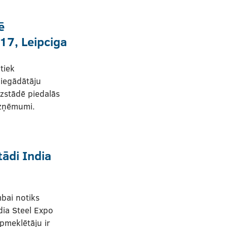
ē
17, Leipciga
tiek
piegādātāju
zstādē piedalās
uzņēmumi.
tādi India
bai notiks
dia Steel Expo
pmeklētāju ir