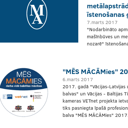
metālapstrād
īstenošanas 
7.marts 2017
"Nodarbināto apm
mašīnbūves un me
nozarē" īstenošana
"MĒS MĀCĀMies" 2
6.marts 2017
2017. gadā "Vācijas-Latvijas
balvas" un Vācijas - Baltijas T
kameras VETnet projekta ietv
tiks pasniegta īpašā profesionā
balva "MĒS MĀCĀMies" 2017