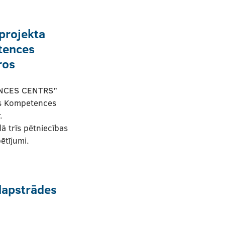
projekta
tences
ros
NCES CENTRS”
es Kompetences
.
 trīs pētniecības
ētījumi.
lapstrādes