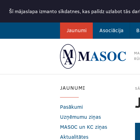
Šī mājaslapa izmanto sīkdatnes, kas palīdz uzlabot tās da
Jaunumi
Asociācija
B
MA
RŪ
JAUNUMI
S
Pasākumi
Uzņēmumu ziņas
MASOC un KC ziņas
Aktualitātes