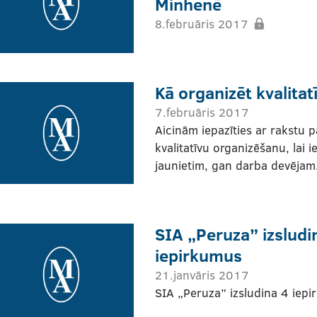
Minhenē
8.februāris 2017
Kā organizēt kvalita
7.februāris 2017
Aicinām iepazīties ar rakstu 
kvalitatīvu organizēšanu, lai
jaunietim, gan darba devējam
SIA „Peruza” izsludi
iepirkumus
21.janvāris 2017
SIA „Peruza” izsludina 4 iepi