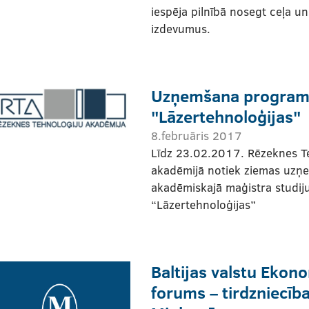
iespēja pilnībā nosegt ceļa u
izdevumus.
Uzņemšana progra
"Lāzertehnoloģijas"
8.februāris 2017
Līdz 23.02.2017. Rēzeknes T
akadēmijā notiek ziemas uzņ
akadēmiskajā maģistra studi
“Lāzertehnoloģijas”
Baltijas valstu Ekon
forums – tirdzniecība