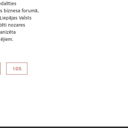
dalīties
s biznesa forumā,
Liepājas Valsts
tēti nozares
ganizēta
cējiem.
105