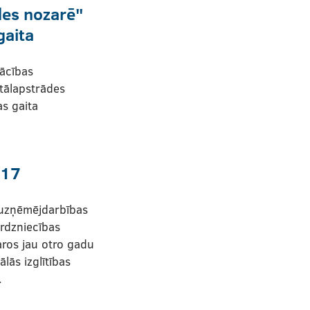
es nozarē"
gaita
ācības
tālapstrādes
s gaita
017
 uzņēmējdarbības
irdzniecības
aros jau otro gadu
lās izglītības
.