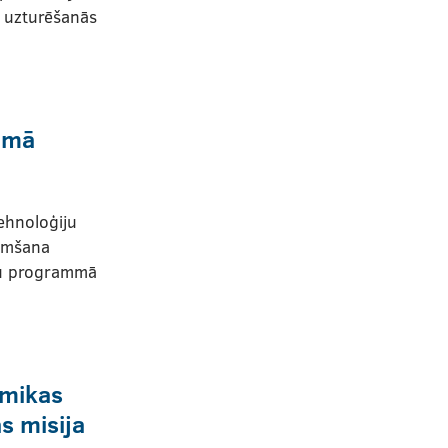
n uzturēšanās
mmā
ehnoloģiju
emšana
ju programmā
omikas
s misija