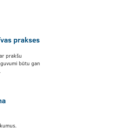
tīvas prakses
par prakšu
 ieguvumi būtu gan
.
na
rkumus.