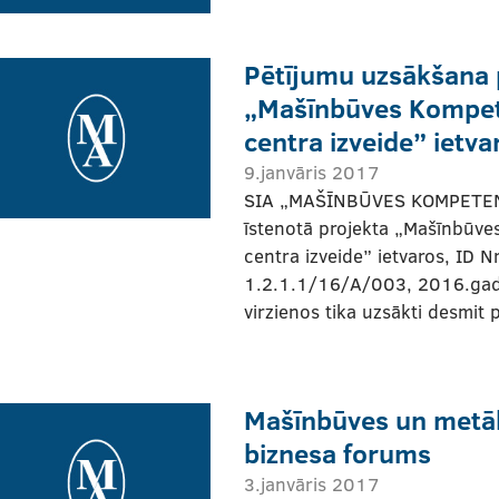
Pētījumu uzsākšana 
„Mašīnbūves Kompe
centra izveide” ietva
9.janvāris 2017
SIA „MAŠĪNBŪVES KOMPETE
īstenotā projekta „Mašīnbūv
centra izveide” ietvaros, ID Nr
1.2.1.1/16/A/003, 2016.gadā
virzienos tika uzsākti desmit p
Mašīnbūves un metā
biznesa forums
3.janvāris 2017