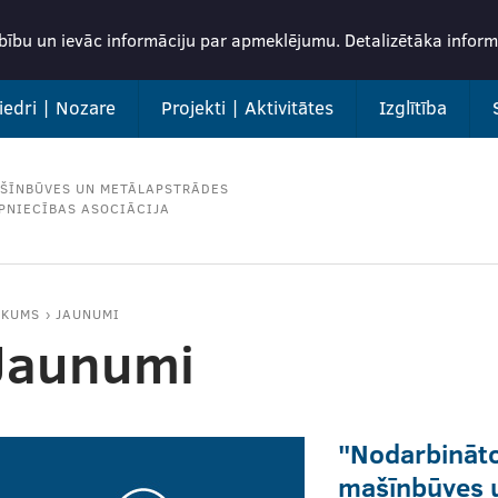
rbību un ievāc informāciju par apmeklējumu. Detalizētāka info
iedri | Nozare
Projekti | Aktivitātes
Izglītība
ŠĪNBŪVES UN METĀLAPSTRĀDES
PNIECĪBAS ASOCIĀCIJA
ĀKUMS
JAUNUMI
Jaunumi
"Nodarbināt
mašīnbūves 