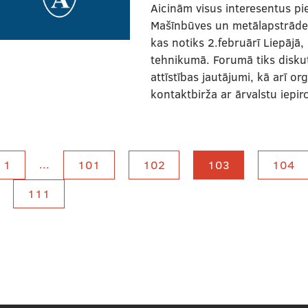
Aicinām visus interesentus pie
Mašīnbūves un metālapstrāde
kas notiks 2.februārī Liepājā, 
tehnikumā. Forumā tiks disku
attīstības jautājumi, kā arī or
kontaktbirža ar ārvalstu iepir
...
1
101
102
103
104
111