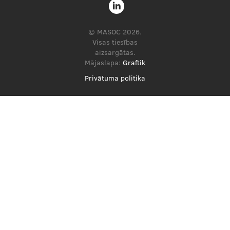
© MASOC 2026.
Visas tiesības
aizsargātas.
Mājaslapa:
Graftik
Privātuma politika