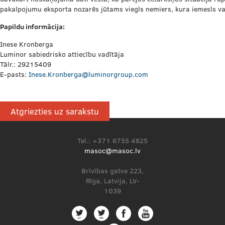
pakalpojumu eksporta nozarēs jūtams viegls nemiers, kura iemesls var
Papildu informācija:
Inese Kronberga
Luminor sabiedrisko attiecību vadītāja
Tālr.: 29215409
E-pasts:
Inese.Kronberga@luminorgroup.com
Atgriezties uz sarakstu
Tel.: +371 6755 4825
masoc@masoc.lv
Brīvības gatve 223,
Rīga, Latvija, LV-
1039