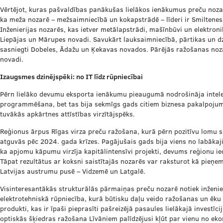
Vērtējot, kuras pašvaldības panākušas lielākos ienākumus preču nozar
ka meža nozarē – mežsaimniecībā un kokapstrādē – līderi ir Smiltenes
Inženierijas nozarēs, kas ietver metālapstrādi, mašīnbūvi un elektronik
Liepājas un Mārupes novadi. Savukārt lauksaimniecībā, pārtikas un dz
sasniegti Dobeles, Ādažu un Ķekavas novados. Pārējās ražošanas nozar
novadi.
Izaugsmes dzinējspēki: no IT līdz rūpniecībai
Pērn lielāko devumu eksporta ienākumu pieaugumā nodrošināja intel
programmēšana, bet tas bija sekmīgs gads citiem biznesa pakalpojumi
tuvākās apkārtnes attīstības virzītājspēks.
Reģionus ārpus Rīgas virza preču ražošana, kurā pērn pozitīvu lomu s
atguvās pēc 2024. gada krīzes. Pagājušais gads bija viens no labākaj
ka apjomu kāpumu virzīja kapitālintensīvi projekti, devums reģionu 
Tāpat rezultātus ar koksni saistītajās nozarēs var raksturot kā pieņema
Latvijas austrumu pusē – Vidzemē un Latgalē.
Visinteresantākās strukturālās pārmaiņas preču nozarē notiek inženie
elektrotehniskā rūpniecība, kurā būtisku daļu veido ražošanas un ēku
produkti, kas ir īpaši pieprasīti pašreizējā pasaules lielākajā investīci
optiskās šķiedras ražošana Līvāniem palīdzējusi kļūt par vienu no ek