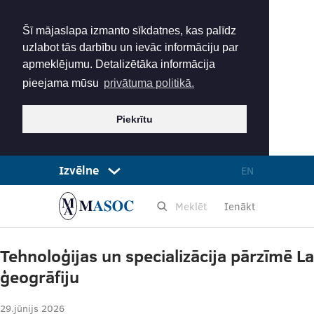
Šī mājaslapa izmanto sīkdatnes, kas palīdz
uzlabot tās darbību un ievāc informāciju par
apmeklējumu. Detalizētāka informācija
pieejama mūsu
privātuma politikā.
Piekrītu
Izvēlne
EN
Ienākt
Tehnoloģijas un specializācija pārzīmē L
ģeogrāfiju
29.jūnijs 2026