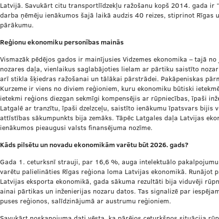
Latvijā. Savukārt citu transportlīdzekļu ražošanu kopš 2014. gada ir 
darba ņēmēju ienākumos šajā laikā audzis 40 reizes, stiprinot Rīgas
pārākumu.
Reģionu ekonomiku personības mainās
Vismazāk pēdējos gados ir mainījusies Vidzemes ekonomika – tajā no 
nozares daļa, vienlaikus saglabājoties lielam ar pārtiku saistīto noz
arī stikla šķiedras ražošanai un tālākai pārstrādei. Pakāpeniskas pā
Kurzeme ir viens no diviem reģioniem, kuru ekonomiku būtiski ietekmē
ietekmi reģions diezgan sekmīgi kompensējis ar rūpniecības, īpaši inže
Latgalē ar tranzītu, īpaši dzelzceļu, saistīto ienākumu īpatsvars bijis 
attīstības sākumpunkts bija zemāks. Tāpēc Latgales daļa Latvijas eko
ienākumos pieaugusi valsts finansējuma nozīme.
Kāds pilsētu un novadu ekonomikām varētu būt 2026. gads?
Gada 1. ceturksnī strauji, par 16,6 %, auga intelektuālo pakalpojumu 
varētu palielināties Rīgas reģiona loma Latvijas ekonomikā. Runājot
Latvijas eksporta ekonomikā, gada sākuma rezultāti bija viduvēji rūpn
ainai pārtikas un inženierijas nozaru datos. Tas signalizē par iespēj
puses reģionos, salīdzinājumā ar austrumu reģioniem.
Savukārt noskaņojuma dati vēsta, ka pārējos ceturkšņos situācija rūpn