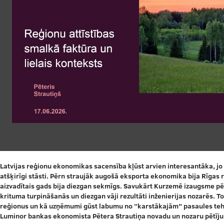
Latvijas reģionu ekonomikas sacensība kļūst arvien interesantāka, jo 
atšķirīgi stāsti. Pērn straujāk augošā eksporta ekonomika bija Rīgas 
aizvadītais gads bija diezgan sekmīgs. Savukārt Kurzemē izaugsme pērn
krituma turpināšanās un diezgan vāji rezultāti inženierijas nozarēs. To
reģionus un kā uzņēmumi gūst labumu no “karstākajām” pasaules tehn
Luminor bankas ekonomista Pētera Strautiņa novadu un nozaru pētīj