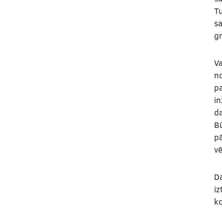
Tu
s
gr
Va
n
pa
in
da
Bū
pā
vē
Da
iz
ko