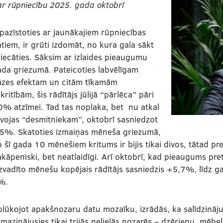
ar rūpniecību 2025. gada oktobrī
pazīstoties ar jaunākajiem rūpniecības
tiem, ir grūti izdomāt, no kura gala sākt
iecāties. Sāksim ar izlaides pieaugumu
da griezumā. Pateicoties labvēlīgam
āzes efektam un citām tīkamām
kritībām, šis rādītājs jūlijā “pārlēca” pāri
% atzīmei. Tad tas noplaka, bet nu atkal
vojas “desmitniekam”, oktobrī sasniedzot
,5%. Skatoties izmaiņas mēneša griezumā,
 šī gada 10 mēnešiem kritums ir bijis tikai divos, tātad pre
kāpeniski, bet neatlaidīgi. Arī oktobrī, kad pieaugums pr
zvadīto mēnešu kopējais rādītājs sasniedzis +5,7%, līdz g
%.
lūkojot apakšnozaru datu mozaīku, izrādās, ka salīdzināju
mazinājusies tikai trijās nelielās nozarēs – dzērienu, mēbe