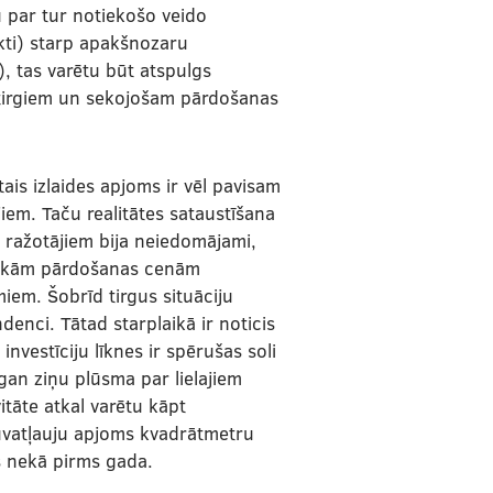
u par tur notiekošo veido
kti) starp apakšnozaru
), tas varētu būt atspulgs
 tirgiem un sekojošam pārdošanas
ātais izlaides apjoms ir vēl pavisam
m. Taču realitātes sataustīšana
 ražotājiem bija neiedomājami,
omiskām pārdošanas cenām
iem. Šobrīd tirgus situāciju
enci. Tātad starplaikā ir noticis
investīciju līknes ir spērušas soli
gan ziņu plūsma par lielajiem
vitāte atkal varētu kāpt
ūvatļauju apjoms kvadrātmetru
s nekā pirms gada.