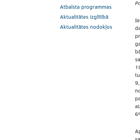
P
Atbalsta programmas
Aktualitātes izglītībā
Ie
Aktualitātes nodokļos
da
pr
ga
b
sa
10
tu
9
no
pa
ai
6
Ap
sa