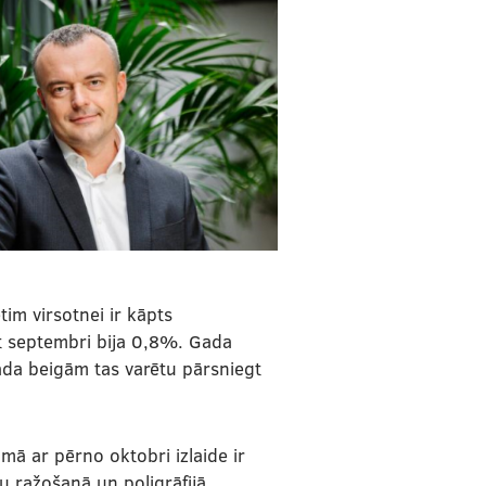
tim virsotnei ir kāpts
et septembri bija 0,8%. Gada
ada beigām tas varētu pārsniegt
mā ar pērno oktobri izlaide ir
ļu ražošanā un poligrāfijā.