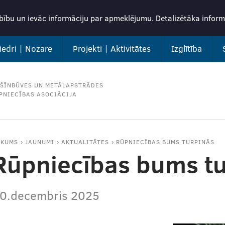
rbību un ievāc informāciju par apmeklējumu. Detalizētāka info
iedri | Nozare
Projekti | Aktivitātes
Izglītība
ŠĪNBŪVES UN METĀLAPSTRĀDES
PNIECĪBAS ASOCIĀCIJA
ĀKUMS
JAUNUMI
AKTUALITĀTES
RŪPNIECĪBAS BUMS TURPINĀS
Rūpniecības bums t
0.decembris 2025