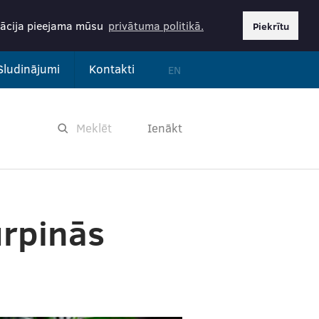
rmācija pieejama mūsu
privātuma politikā.
Piekrītu
Sludinājumi
Kontakti
EN
Ienākt
urpinās