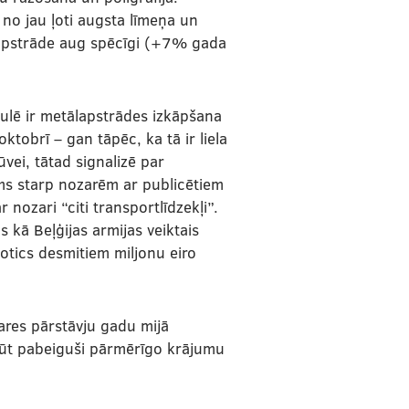
 no jau ļoti augsta līmeņa un
apstrāde aug spēcīgi (+7% gada
aulē ir metālapstrādes izkāpšana
obrī – gan tāpēc, ka tā ir liela
vei, tātad signalizē par
ums starp nozarēm ar publicētiem
 nozari “citi transportlīdzekļi”.
 kā Beļģijas armijas veiktais
tics desmitiem miljonu eiro
ares pārstāvju gadu mijā
 būt pabeiguši pārmērīgo krājumu