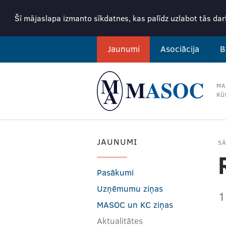
Šī mājaslapa izmanto sīkdatnes, kas palīdz uzlabot tās da
Jaunumi
Asociācija
B
MA
RŪ
JAUNUMI
S
Pasākumi
Uzņēmumu ziņas
1
MASOC un KC ziņas
Aktualitātes