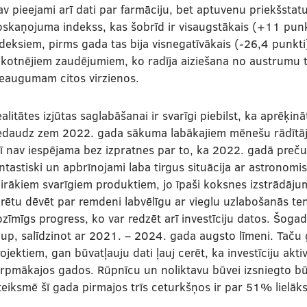
v pieejami arī dati par farmāciju, bet aptuvenu priekšstat
oskaņojuma indekss, kas šobrīd ir visaugstākais (+11 pun
deksiem, pirms gada tas bija visnegatīvākais (-26,4 punkti
ākotnējiem zaudējumiem, ko radīja aiziešana no austrumu
ieaugumam citos virzienos.
alitātes izjūtas saglabāšanai ir svarīgi piebilst, ka aprēķin
edaudz zem 2022. gada sākuma labākajiem mēnešu rādītājie
ī nav iespējama bez izpratnes par to, ka 2022. gadā preču
ntastiski un apbrīnojami laba tirgus situācija ar astron
irākiem svarīgiem produktiem, jo īpaši koksnes izstrādājum
rētu dēvēt par remdeni labvēlīgu ar vieglu uzlabošanās tend
zīmīgs progress, ko var redzēt arī investīciju datos. Šogad 
jup, salīdzinot ar 2021. – 2024. gada augsto līmeni. Taču 
ojektiem, gan būvatļauju dati ļauj cerēt, ka investīciju akti
urpmākajos gados. Rūpnīcu un noliktavu būvei izsniegto b
teiksmē šī gada pirmajos trīs ceturkšņos ir par 51% lielāk