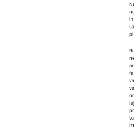
Na
n
in
s
p
Re
n
ar
fa
va
va
no
le
pr
t
iz