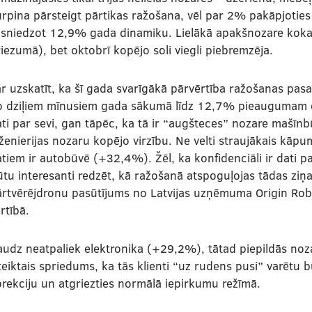
rpina pārsteigt pārtikas ražošana, vēl par 2% pakāpjoties
asniedzot 12,9% gada dinamiku. Lielākā apakšnozare kok
iezumā), bet oktobrī kopējo soli viegli piebremzēja.
r uzskatīt, ka šī gada svarīgākā pārvērtība ražošanas pas
o dziļiem mīnusiem gada sākumā līdz 12,7% pieaugumam okt
ti par sevi, gan tāpēc, ka tā ir “augšteces” nozare mašīnbū
ženierijas nozaru kopējo virzību. Ne velti straujākais kāp
tiem ir autobūvē (+32,4%). Žēl, ka konfidenciāli ir dati par
tu interesanti redzēt, kā ražošanā atspoguļojas tādas ziņas
rtvērējdronu pasūtījums no Latvijas uzņēmuma Origin Robo
rtībā.
udz neatpaliek elektronika (+29,2%), tātad piepildās noz
teiktais spriedums, ka tās klienti “uz rudens pusi” varētu
rekciju un atgriezties normālā iepirkumu režīmā.