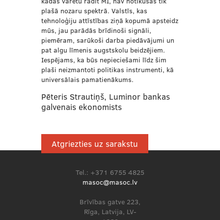
kādas varētu radīt MI, nav notikušas tik
plašā nozaru spektrā. Valstīs, kas
tehnoloģiju attīstības ziņā kopumā apsteidz
mūs, jau parādās brīdinoši signāli,
piemēram, sarūkoši darba piedāvājumi un
pat algu līmenis augstskolu beidzējiem.
Iespējams, ka būs nepieciešami līdz šim
plaši neizmantoti politikas instrumenti, kā
universālais pamatienākums.
Pēteris Strautiņš, Luminor bankas
galvenais ekonomists
Atgriezties uz sarakstu
Tel.: +371 6755 4825
masoc@masoc.lv
Brīvības gatve 223,
Rīga, Latvija, LV-