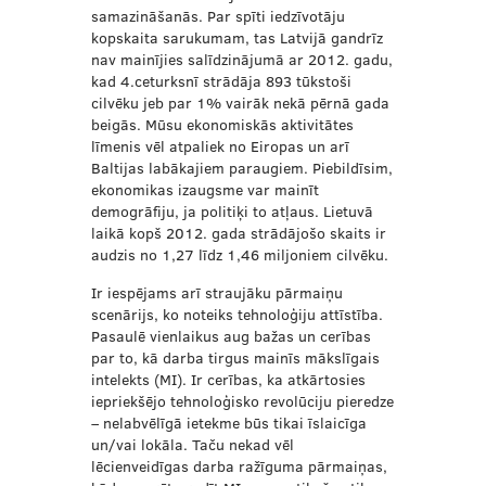
samazināšanās. Par spīti iedzīvotāju
kopskaita sarukumam, tas Latvijā gandrīz
nav mainījies salīdzinājumā ar 2012. gadu,
kad 4.ceturksnī strādāja 893 tūkstoši
cilvēku jeb par 1% vairāk nekā pērnā gada
beigās. Mūsu ekonomiskās aktivitātes
līmenis vēl atpaliek no Eiropas un arī
Baltijas labākajiem paraugiem. Piebildīsim,
ekonomikas izaugsme var mainīt
demogrāfiju, ja politiķi to atļaus. Lietuvā
laikā kopš 2012. gada strādājošo skaits ir
audzis no 1,27 līdz 1,46 miljoniem cilvēku.
Ir iespējams arī straujāku pārmaiņu
scenārijs, ko noteiks tehnoloģiju attīstība.
Pasaulē vienlaikus aug bažas un cerības
par to, kā darba tirgus mainīs mākslīgais
intelekts (MI). Ir cerības, ka atkārtosies
iepriekšējo tehnoloģisko revolūciju pieredze
– nelabvēlīgā ietekme būs tikai īslaicīga
un/vai lokāla. Taču nekad vēl
lēcienveidīgas darba ražīguma pārmaiņas,