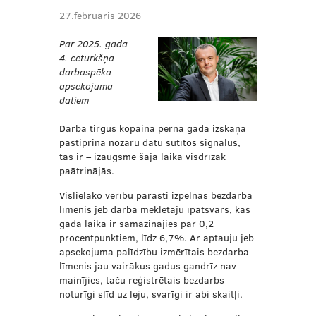
27.februāris 2026
Par 2025. gada
4. ceturkšņa
darbaspēka
apsekojuma
datiem
Darba tirgus kopaina pērnā gada izskaņā
pastiprina nozaru datu sūtītos signālus,
tas ir – izaugsme šajā laikā visdrīzāk
paātrinājās.
Vislielāko vērību parasti izpelnās bezdarba
līmenis jeb darba meklētāju īpatsvars, kas
gada laikā ir samazinājies par 0,2
procentpunktiem, līdz 6,7%. Ar aptauju jeb
apsekojuma palīdzību izmērītais bezdarba
līmenis jau vairākus gadus gandrīz nav
mainījies, taču reģistrētais bezdarbs
noturīgi slīd uz leju, svarīgi ir abi skaitļi.