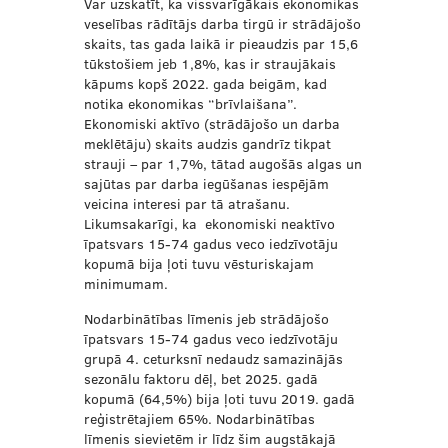
Var uzskatīt, ka vissvarīgākais ekonomikas
veselības rādītājs darba tirgū ir strādājošo
skaits, tas gada laikā ir pieaudzis par 15,6
tūkstošiem jeb 1,8%, kas ir straujākais
kāpums kopš 2022. gada beigām, kad
notika ekonomikas “brīvlaišana”.
Ekonomiski aktīvo (strādājošo un darba
meklētāju) skaits audzis gandrīz tikpat
strauji – par 1,7%, tātad augošās algas un
sajūtas par darba iegūšanas iespējām
veicina interesi par tā atrašanu.
Likumsakarīgi, ka ekonomiski neaktīvo
īpatsvars 15-74 gadus veco iedzīvotāju
kopumā bija ļoti tuvu vēsturiskajam
minimumam.
Nodarbinātības līmenis jeb strādājošo
īpatsvars 15-74 gadus veco iedzīvotāju
grupā 4. ceturksnī nedaudz samazinājās
sezonālu faktoru dēļ, bet 2025. gadā
kopumā (64,5%) bija ļoti tuvu 2019. gadā
reģistrētajiem 65%. Nodarbinātības
līmenis sievietēm ir līdz šim augstākajā