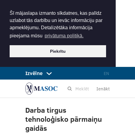
Šī mājaslapa izmanto sīkdatnes, kas palīdz
uzlabot tās darbību un ievāc informāciju par
apmeklējumu. Detalizētāka informācija
pieejama mūsu
privātuma politikā.
Piekrītu
Izvēlne
EN
Ienākt
Darba tirgus
tehnoloģisko pārmaiņu
gaidās