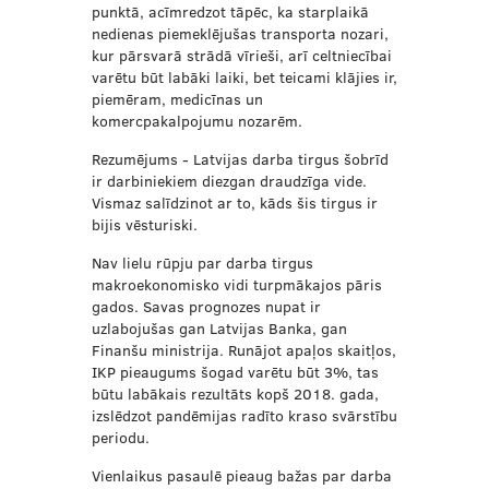
punktā, acīmredzot tāpēc, ka starplaikā
nedienas piemeklējušas transporta nozari,
kur pārsvarā strādā vīrieši, arī celtniecībai
varētu būt labāki laiki, bet teicami klājies ir,
piemēram, medicīnas un
komercpakalpojumu nozarēm.
Rezumējums - Latvijas darba tirgus šobrīd
ir darbiniekiem diezgan draudzīga vide.
Vismaz salīdzinot ar to, kāds šis tirgus ir
bijis vēsturiski.
Nav lielu rūpju par darba tirgus
makroekonomisko vidi turpmākajos pāris
gados. Savas prognozes nupat ir
uzlabojušas gan Latvijas Banka, gan
Finanšu ministrija. Runājot apaļos skaitļos,
IKP pieaugums šogad varētu būt 3%, tas
būtu labākais rezultāts kopš 2018. gada,
izslēdzot pandēmijas radīto kraso svārstību
periodu.
Vienlaikus pasaulē pieaug bažas par darba