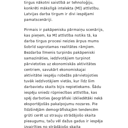
tirgus nākotni saistībā ar tehnoloģiju,
konkrēti mākslīgā intelekta (MI) attīstību.
Latvijas darba tirgum ir divi iespējami
pamatscenāriji.
Pirmais ir pakāpenisku pārmaiņu scenārijs,
kas pieņem, ka MI attīstība notiks tā, ka
darba tirgus procesi neizies ārpus mums
šobrīd saprotamas realitātes rāmjiem.
Bezdarba līmenis turpinās pakāpeniski
samazināties, iedzīvotājiem turpinot
pārvietoties uz ekonomiskās aktivitātes
centriem, savukārt ekonomiskajai
aktivitātei iespēju robežās pārvietojoties
tuvāk iedzīvotājiem vietās, kur līdz šim
darbavietu skaits bijis nepietiekams. Šādu
iespēju sniedz rūpniecības attīstība, kas
spēj darboties ģeogrāfiski izkliedētāki nekā
eksportējošās pakalpojumu nozares. Pie
līdzšinējām demogrāfiskajām tendencēm
grūti cerēt uz strauju strādājošo skaita
pieaugumu, taču vēl dažus gadus ir iespēja
izvairīties no strādājošo skaita