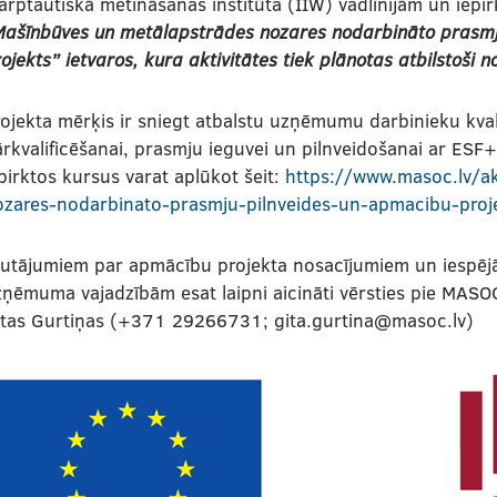
arptautiskā metināšanas institūta (IIW) vadlīnijām un iepi
Mašīnbūves un metālapstrādes nozares nodarbināto prasmj
ojekts” ietvaros, kura aktivitātes tiek plānotas atbilstoš
ojekta mērķis ir sniegt atbalstu uzņēmumu darbinieku kvali
rkvalificēšanai, prasmju ieguvei un pilnveidošanai ar ESF+
pirktos kursus varat aplūkot šeit:
https://www.masoc.lv/ak
ozares-nodarbinato-prasmju-pilnveides-un-apmacibu-pro
utājumiem par apmācību projekta nosacījumiem un iespējām
ņēmuma vajadzībām esat laipni aicināti vērsties pie MASO
itas Gurtiņas (+371 29266731; gita.gurtina@masoc.lv)