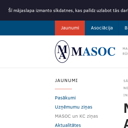
Šī mājaslapa izmanto sīkdatnes, kas palīdz uzlabot tās da
Jaunumi
Asociācija
B
MA
RŪ
JAUNUMI
S
NO
IN
Pasākumi
Uzņēmumu ziņas
MASOC un KC ziņas
Aktualitātes