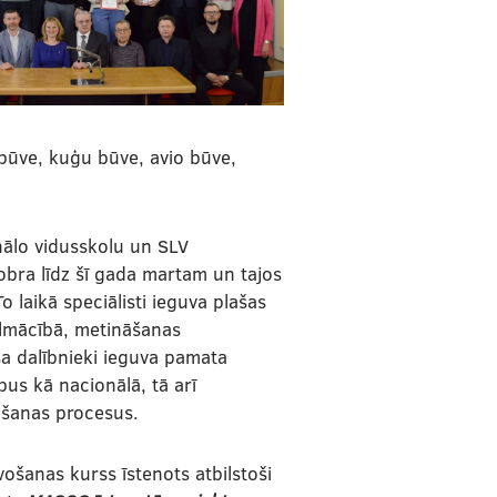
 būve, kuģu būve, avio būve,
nālo vidusskolu un SLV
ra līdz šī gada martam un tajos
 laikā speciālisti ieguva plašas
ālmācībā, metināšanas
sa dalībnieki ieguva pamata
us kā nacionālā, tā arī
žošanas procesus.
šanas kurss īstenots atbilstoši