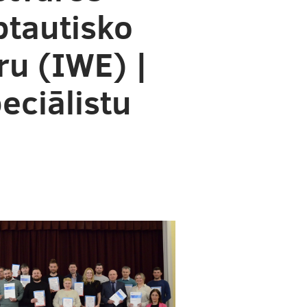
ptautisko
ru (IWE) |
eciālistu