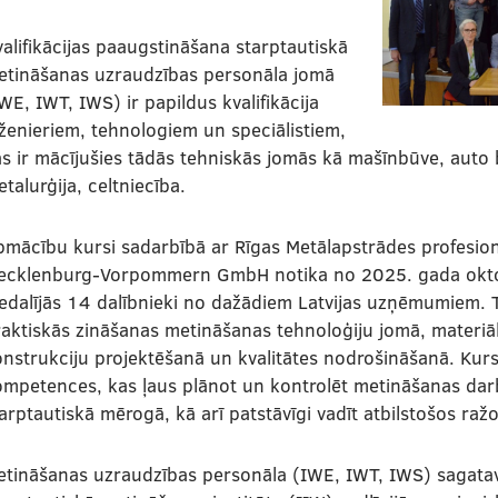
alifikācijas paaugstināšana starptautiskā
etināšanas uzraudzības personāla jomā
WE, IWT, IWS) ir papildus kvalifikācija
ženieriem, tehnologiem un speciālistiem,
s ir mācījušies tādās tehniskās jomās kā mašīnbūve, auto
talurģija, celtniecība.
pmācību kursi sadarbībā ar Rīgas Metālapstrādes profesio
ecklenburg-Vorpommern GmbH notika no 2025. gada oktob
edalījās 14 dalībnieki no dažādiem Latvijas uzņēmumiem. To
raktiskās zināšanas metināšanas tehnoloģiju jomā, materi
nstrukciju projektēšanā un kvalitātes nodrošināšanā. Kur
mpetences, kas ļaus plānot un kontrolēt metināšanas darb
arptautiskā mērogā, kā arī patstāvīgi vadīt atbilstošos ra
tināšanas uzraudzības personāla (IWE, IWT, IWS) sagatavo