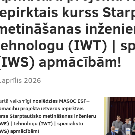
iepirktais kurss Star
metināšanas inženie
tehnologu (IWТ) | sp
(IWS) apmācībām!
.aprīlis 2026
artā veiksmīgi
noslēdzies MASOC ESF+
mācību projekta ietvaros iepirktais
urss Starptautisko metināšanas inženieru
WE) | tehnologu (IWТ) | speciālistu
IWS) apmācībām!