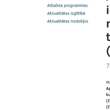
Atbalsta programmas
Aktualitātes izglītībā
Aktualitātes nodokļos
7
M
Ap
k
(I
(