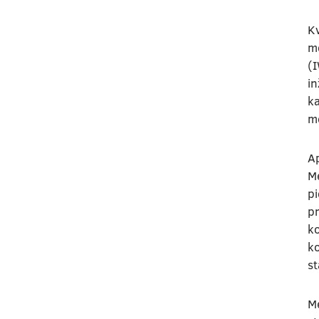
Kv
m
(I
in
ka
me
A
M
pi
p
ko
ko
st
Me