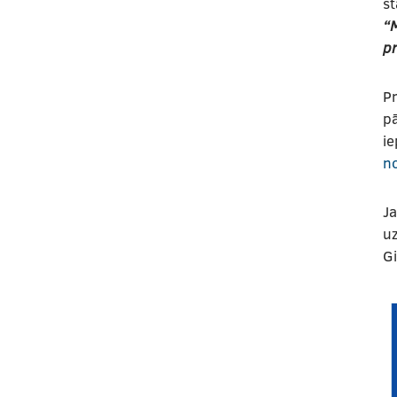
st
“
pr
Pr
pā
ie
n
Ja
uz
G