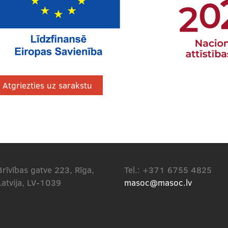
Atgriezties uz sarakstu
Brīvības gatve 223, Rīga,
Tel.: +371 6755 4825
Latvija, LV-1039
masoc@masoc.lv