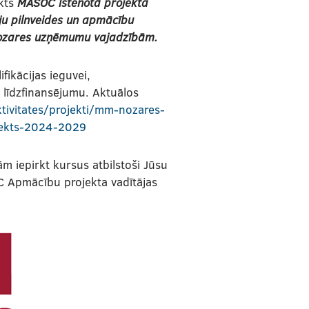
rkts
MASOC īstenotā projekta
u pilnveides un apmācību
i nozares uzņēmumu vajadzībām.
fikācijas ieguvei,
 līdzfinansējumu. Aktuālos
tivitates/projekti/mm-nozares-
jekts-2024-2029
 iepirkt kursus atbilstoši Jūsu
C Apmācību projekta vadītājas