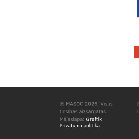
© MASOC 2026. Visas
tiesības aizsargātas.
Mājaslapa:
Graftik
Privātuma politika