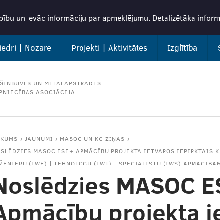
rbību un ievāc informāciju par apmeklējumu. Detalizētāka info
iedri | Nozare
Projekti | Aktivitātes
Izglītība
ŠĪNBŪVES UN METĀLAPSTRĀDES
PNIECĪBAS ASOCIĀCIJA
ĀKUMS
JAUNUMI
MASOC UN KC ZIŅAS
SLĒDZIES MASOC ESF+ APMĀCĪBU PROJEKTA IETVAROS IEPIRKTAIS 
ŽENIERU (IWE) | TEHNOLOGU (IWТ) | SPECIĀLISTU (IWS) APMĀCĪBĀM
Noslēdzies MASOC E
Apmācību projekta i