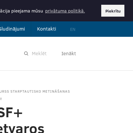
rmācija pieejama mūsu
privātuma politikā.
Piekrītu
Sludinājumi
Kontakti
EN
Ienākt
KURSS STARPTAUTISKO METINĀŠANAS
!
SF+
etvaros