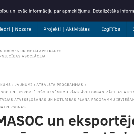
rbību un ievāc informāciju par apmeklējumu. Detalizētāka info
iedri | Nozare
Projekti | Aktivitātes
Izglītība
ŠĪNBŪVES UN METĀLAPSTRĀDES
PNIECĪBAS ASOCIĀCIJA
ĀKUMS
JAUNUMI
ATBALSTA PROGRAMMAS
SOC UN EKSPORTĒJOŠO UZŅĒMUMU PĀRSTĀVJU ORGANIZĀCIJAS AICI
TVIJAS ATVESEĻOŠANAS UN NOTURĪBAS PLĀNA PROGRAMMU IEVIEŠAN
MATPERSONAS
MASOC un eksportēj