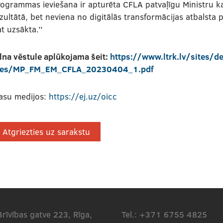
ogrammas ieviešana ir apturēta CFLA patvaļīgu Ministru k
ezultātā, bet neviena no digitālās transformācijas atbal
t uzsākta.’’
lna vēstule aplūkojama šeit:
https://www.ltrk.lv/sites/def
iles/MP_FM_EM_CFLA_20230404_1.pdf
asu medijos:
https://ej.uz/oicc
Atgriezties uz sarakstu
Brīvības gatve 223, Rīga,
Tel.: +371 6755 4825