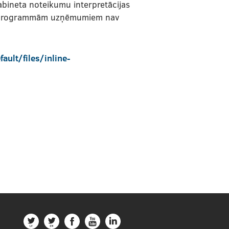
abineta noteikumu interpretācijas
sta programmām uzņēmumiem nav
ault/files/inline-