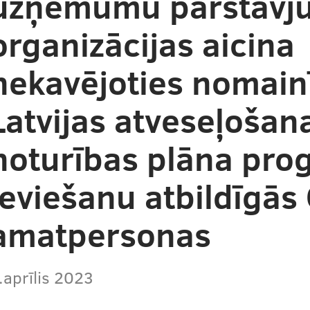
uzņēmumu pārstāvj
organizācijas aicina
nekavējoties nomainī
Latvijas atveseļošan
noturības plāna pr
ieviešanu atbildīgās
amatpersonas
.aprīlis 2023