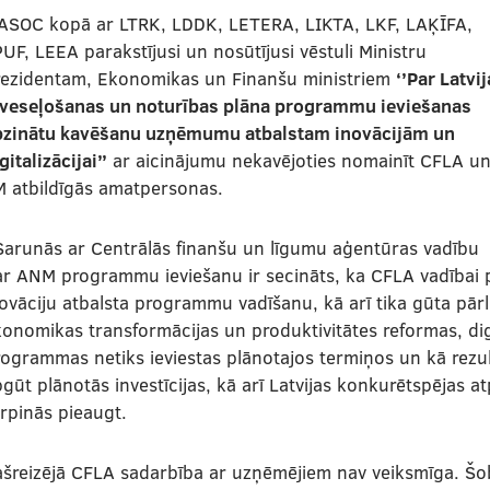
ASOC kopā ar LTRK, LDDK, LETERA, LIKTA, LKF, LAĶĪFA,
UF, LEEA parakstījusi un nosūtījusi vēstuli Ministru
rezidentam, Ekonomikas un Finanšu ministriem
‘’Par Latvi
tveseļošanas un noturības plāna programmu ieviešanas
pzinātu kavēšanu uzņēmumu atbalstam inovācijām un
gitalizācijai’’
ar aicinājumu nekavējoties nomainīt CFLA u
M atbildīgās amatpersonas.
Sarunās ar Centrālās finanšu un līgumu aģentūras vadību
r ANM programmu ieviešanu ir secināts, ka CFLA vadībai pi
ovāciju atbalsta programmu vadīšanu, kā arī tika gūta pār
onomikas transformācijas un produktivitātes reformas, dig
ogrammas netiks ieviestas plānotajos termiņos un kā rezu
gūt plānotās investīcijas, kā arī Latvijas konkurētspējas at
rpinās pieaugt.
šreizējā CFLA sadarbība ar uzņēmējiem nav veiksmīga. Šob