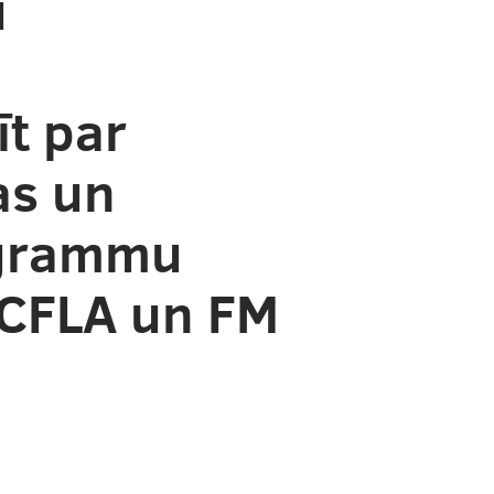
u
t par
as un
ogrammu
 CFLA un FM