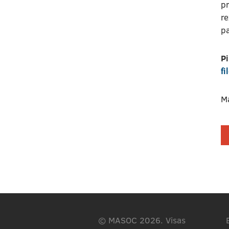
pr
r
pa
Pi
f
M
© MASOC 2026. Visas