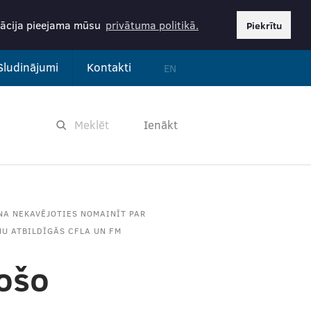
rmācija pieejama mūsu
privātuma politikā.
Piekrītu
Sludinājumi
Kontakti
EN
Ienākt
NA NEKAVĒJOTIES NOMAINĪT PAR
U ATBILDĪGĀS CFLA UN FM
ošo