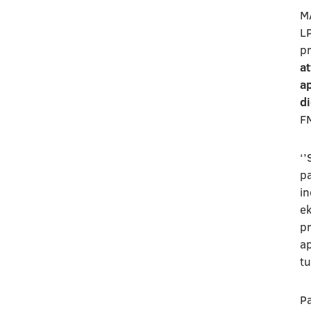
M
LP
p
a
a
di
F
‘’
pa
in
ek
pr
ap
tu
Pa