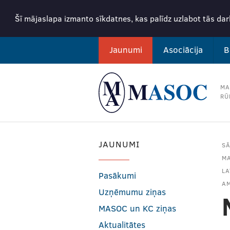
Šī mājaslapa izmanto sīkdatnes, kas palīdz uzlabot tās da
Jaunumi
Asociācija
B
MA
RŪ
JAUNUMI
S
MA
LA
Pasākumi
A
Uzņēmumu ziņas
MASOC un KC ziņas
Aktualitātes