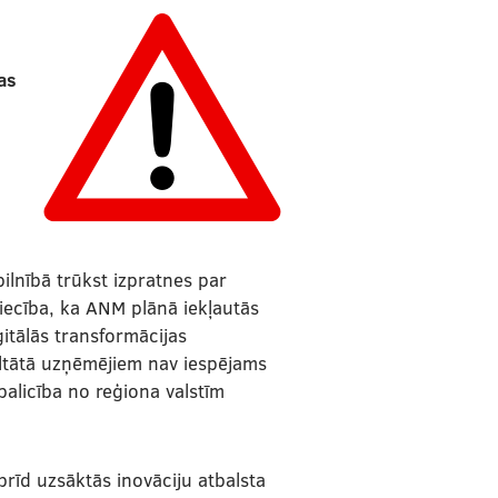
jas
n
lnībā trūkst izpratnes par
liecība, ka ANM plānā iekļautās
itālās transformācijas
ltātā uzņēmējiem nav iespējams
palicība no reģiona valstīm
rīd uzsāktās inovāciju atbalsta