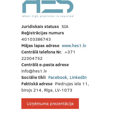
Juridiskais statuss
SIA
Reģistrācijas numurs
40103386743
Mājas lapas adrese
www.hes1.lv
Centrālā telefona Nr.
+371
22304752
Centrālā e-pasta adrese
info@hes1.lv
Sociālie tīkli
Facebook
,
LinkedIn
Faktiskā adrese
Piedrujas iela 11,
birojs 214, Rīga, LV-1073
Uzņēmuma prezentācija