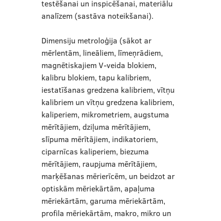
testēšanai un inspicēšanai, materiālu
analīzem (sastāva noteikšanai).
Dimensiju metroloģija (sākot ar
mērlentām, lineāliem, līmeņrādiem,
magnētiskajiem V-veida blokiem,
kalibru blokiem, tapu kalibriem,
iestatīšanas gredzena kalibriem, vītņu
kalibriem un vītņu gredzena kalibriem,
kaliperiem, mikrometriem, augstuma
mērītājiem, dziļuma mērītājiem,
slīpuma mērītājiem, indikatoriem,
ciparnīcas kaliperiem, biezuma
mērītājiem, raupjuma mērītājiem,
marķēšanas mērierīcēm, un beidzot ar
optiskām mēriekārtām, apaļuma
mēriekārtām, garuma mēriekārtām,
profila mēriekārtām, makro, mikro un