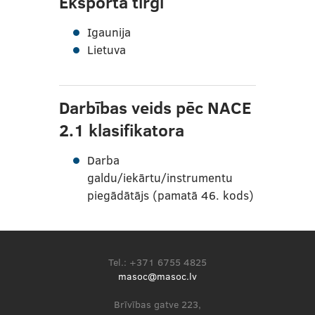
Eksporta tirgi
Igaunija
Lietuva
Darbības veids pēc NACE
2.1 klasifikatora
Darba
galdu/iekārtu/instrumentu
piegādātājs (pamatā 46. kods)
Tel.: +371 6755 4825
masoc@masoc.lv
Brīvības gatve 223,