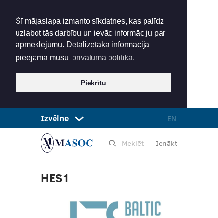
Šī mājaslapa izmanto sīkdatnes, kas palīdz
uzlabot tās darbību un ievāc informāciju par
apmeklējumu. Detalizētāka informācija
pieejama mūsu
privātuma politikā.
Piekrītu
Izvēlne
EN
Ienākt
HES1