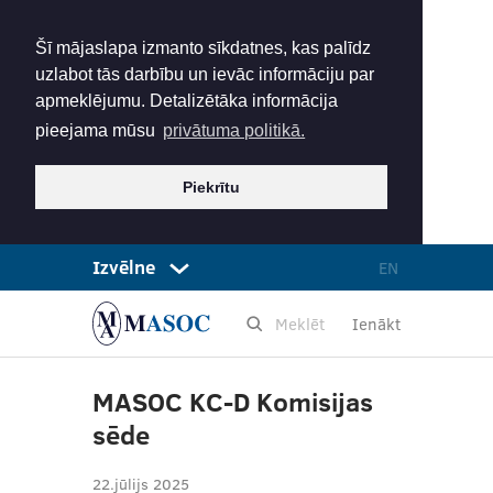
Šī mājaslapa izmanto sīkdatnes, kas palīdz
uzlabot tās darbību un ievāc informāciju par
apmeklējumu. Detalizētāka informācija
pieejama mūsu
privātuma politikā.
Piekrītu
Izvēlne
EN
Ienākt
MASOC KC-D Komisijas
sēde
22.jūlijs 2025