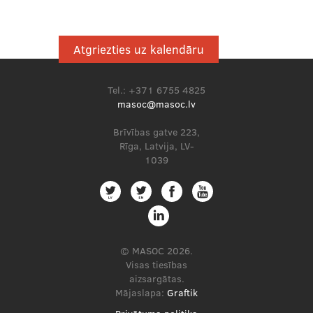
Atgriezties uz kalendāru
Tel.: +371 6755 4825
masoc@masoc.lv
Brīvības gatve 223,
Rīga, Latvija, LV-
1039
© MASOC 2026.
Visas tiesības
aizsargātas.
Mājaslapa:
Graftik