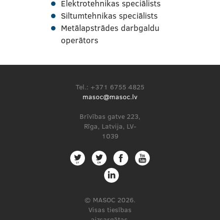
Elektrotehnikas speciālists
Siltumtehnikas speciālists
Metālapstrādes darbgaldu
operātors
Tel.: +371 6755 4825
masoc@masoc.lv
Brīvības gatve 223,
Rīga, Latvija, LV-
1039
© MASOC 2026.
Visas tiesības
aizsargātas.