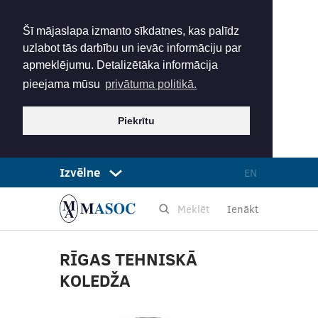
Šī mājaslapa izmanto sīkdatnes, kas palīdz
uzlabot tās darbību un ievāc informāciju par
apmeklējumu. Detalizētāka informācija
pieejama mūsu
privātuma politikā.
Piekrītu
Izvēlne
EN
Ienākt
RĪGAS TEHNISKĀ
KOLEDŽA