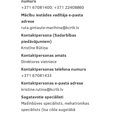
numurs
+371 67081400; +371 22408860
Mācību iestādes vadītāja e-pasta
adrese
ruta.gintaute-marihina@kcrtk.lv
Kontaktpersona (Sadarbības
piedāvājumiem)
Kristīne Rūtiņa
Kontaktpersonas amats
Direktores vietniece
Kontaktpersonas telefona numurs
+371 67081433
Kontaktpersonas e-pasta adrese
kristine.rutina@kcrtk.lv
Sagatavotie speciālisti
Mašīnbūves speciālists, mehatronikas
speciālists (īsa cikla augstākā