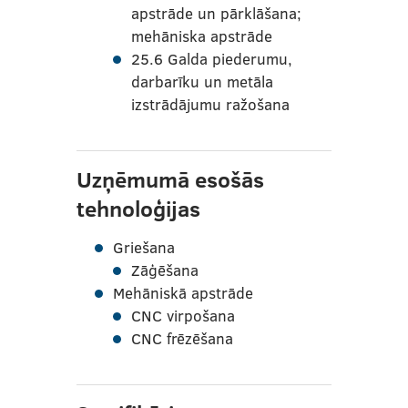
apstrāde un pārklāšana;
mehāniska apstrāde
25.6 Galda piederumu,
darbarīku un metāla
izstrādājumu ražošana
Uzņēmumā esošās
tehnoloģijas
Griešana
Zāģēšana
Mehāniskā apstrāde
CNC virpošana
CNC frēzēšana