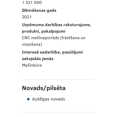
1 531 000
Dibināšanas gads
2021
Uzņēmuma darbības raksturojums,
produkti, pakalpojumi
CNC mašīnapstrāde (frēzēšana un
virpošana)
Interesē sadarbība, pasūtījumi
sekojošās jomās
Mašīnbūve
Novads/pilsēta
Kuldīgas novads