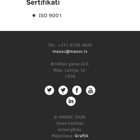
Sertifikāti
ISO 9001
Tel.: +371 6755 4825
masoc@masoc.lv
Brīvības gatve 223,
Rīga, Latvija, LV-
1039
© MASOC 2026.
Visas tiesības
aizsargātas.
Mājaslapa:
Graftik