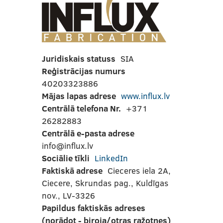
Juridiskais statuss
SIA
Reģistrācijas numurs
40203323886
Mājas lapas adrese
www.influx.lv
Centrālā telefona Nr.
+371
26282883
Centrālā e-pasta adrese
info@influx.lv
Sociālie tīkli
LinkedIn
Faktiskā adrese
Cieceres iela 2A,
Ciecere, Skrundas pag., Kuldīgas
nov., LV-3326
Papildus faktiskās adreses
(norādot - biroja/otras ražotnes)