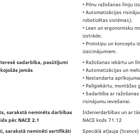
• Pilnu ražošanas līniju iz
• Automatizācijas risināj
robotizētas sistēmas);
• Lean un ergonomisku mon
izstrāde;
• Prototipu un konceptu i
izaicinājumiem.
teresē sadarbība, pasūtījumi
• Ražošanas iekārtu un lī
ekojošās jomās
• Automatizācijas un mehā
• Nestandarta aprīkojuma
• Palīgiekārtu, montāžas g
• Sadarbība ar ražošana
risinājumu ieviešanai.
ts, sarakstā neminēts darbības
Inženierdarbības un ar tā
ids pēc NACE 2.1
NACE kods 71.12
ti, sarakstā neminēti sertifikāti
Speciālā atļauja (licence