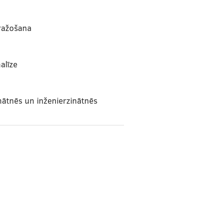
ražošana
alīze
nātnēs un inženierzinātnēs