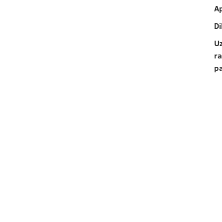
A
D
U
ra
p