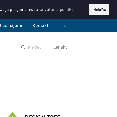
rmācija pieejama mūsu
privātuma politikā.
Piekrītu
Sludinājumi
Kontakti
EN
Ienākt