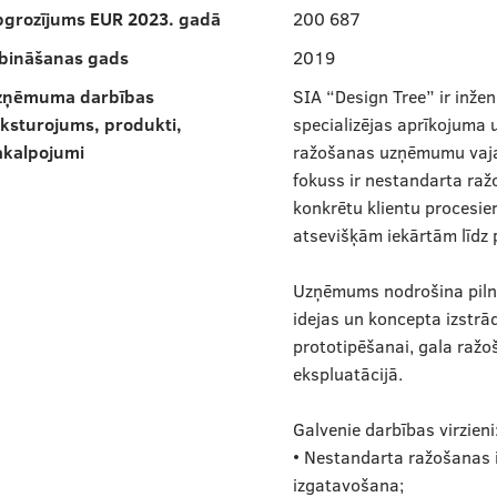
pgrozījums EUR 2023. gadā
200 687
ibināšanas gads
2019
zņēmuma darbības
SIA “Design Tree” ir inže
ksturojums, produkti,
specializējas aprīkojuma 
akalpojumi
ražošanas uzņēmumu vaj
fokuss ir nestandarta raž
konkrētu klientu procesi
atsevišķām iekārtām līdz 
Uzņēmums nodrošina pilnu 
idejas un koncepta izstrād
prototipēšanai, gala ražo
ekspluatācijā.
Galvenie darbības virzieni
• Nestandarta ražošanas 
izgatavošana;