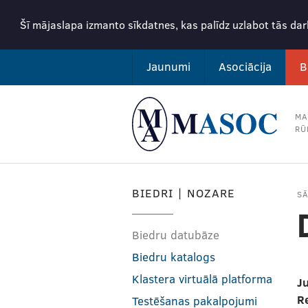
Šī mājaslapa izmanto sīkdatnes, kas palīdz uzlabot tās da
Jaunumi
Asociācija
B
MA
RŪ
BIEDRI | NOZARE
S
Biedru datubāze
Biedru katalogs
Klastera virtuālā platforma
Ju
R
Testēšanas pakalpojumi