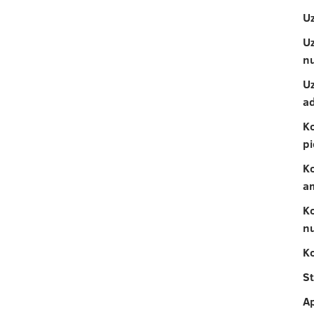
U
U
n
U
a
K
p
K
a
K
n
K
St
A