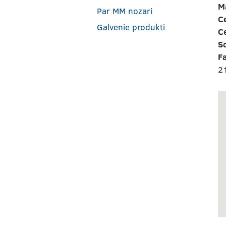
M
Par MM nozari
Ce
Galvenie produkti
C
So
F
2