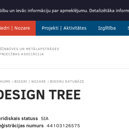
rbību un ievāc informāciju par apmeklējumu. Detalizētāka info
iedri | Nozare
Projekti | Aktivitātes
Izglītība
ŠĪNBŪVES UN METĀLAPSTRĀDES
PNIECĪBAS ASOCIĀCIJA
ĀKUMS
BIEDRI | NOZARE
BIEDRU DATUBĀZE
DESIGN TREE
ridiskais statuss
SIA
eģistrācijas numurs
44103126575