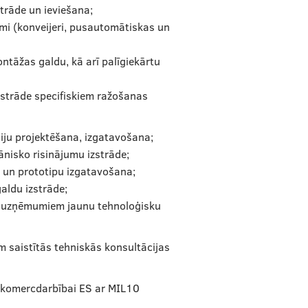
strāde un ieviešana;
umi (konveijeri, pusautomātiskas un
tāžas galdu, kā arī palīgiekārtu
zstrāde specifiskiem ražošanas
niju projektēšana, izgatavošana;
nisko risinājumu izstrāde;
 un prototipu izgatavošana;
aldu izstrāde;
s uzņēmumiem jaunu tehnoloģisku
m saistītās tehniskās konsultācijas
) komercdarbībai ES ar MIL10