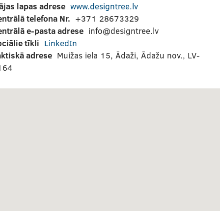
ājas lapas adrese
www.designtree.lv
ntrālā telefona Nr.
+371 28673329
entrālā e-pasta adrese
info@designtree.lv
ciālie tīkli
LinkedIn
aktiskā adrese
Muižas iela 15, Ādaži, Ādažu nov., LV-
164