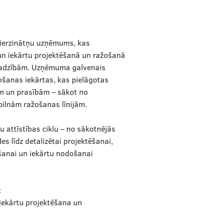
nierzinātņu uzņēmums, kas
un iekārtu projektēšanā un ražošanā
adzībām. Uzņēmuma galvenais
ošanas iekārtas, kas pielāgotas
em un prasībām – sākot no
pilnām ražošanas līnijām.
attīstības ciklu – no sākotnējās
es līdz detalizētai projektēšanai,
šanai un iekārtu nodošanai
:
iekārtu projektēšana un