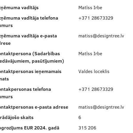
zņēmuma vadītājs
Matīss Irbe
zņēmuma vadītāja telefona
+371 28673329
umurs
zņēmuma vadītāja e-pasta
matiss@designtree.lv
drese
ontaktpersona (Sadarbības
Matīss Irbe
iedāvājumiem, pasūtījumiem)
ontaktpersonas ieņemamais
Valdes loceklis
mats
ontakpersonas telefona
+371 28673329
umurs
ontaktpersonas e-pasta adrese
matiss@designtree.lv
rādājošo skaits
6
pgrozījums EUR 2024. gadā
315 206