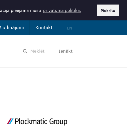
rmācija pieejama mūsu
privātuma politikā.
Piekrītu
Sludinājumi
Kontakti
EN
Ienākt