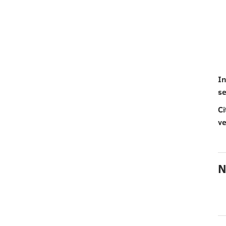
In
s
Ci
ve
N