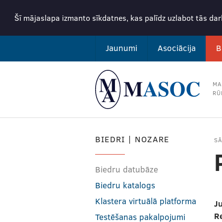
Šī mājaslapa izmanto sīkdatnes, kas palīdz uzlabot tās da
Jaunumi
Asociācija
B
MA
RŪ
BIEDRI | NOZARE
S
Biedru datubāze
Biedru katalogs
Klastera virtuālā platforma
Ju
R
Testēšanas pakalpojumi