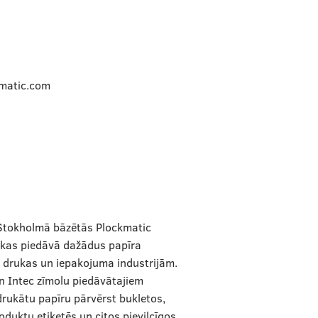
kmatic.com
 Stokholmā bāzētās Plockmatic
kas piedāvā dažādus papīra
 drukas un iepakojuma industrijām.
n Intec zīmolu piedāvātajiem
rukātu papīru pārvērst bukletos,
duktu etiķetēs un citos pievilcīgos