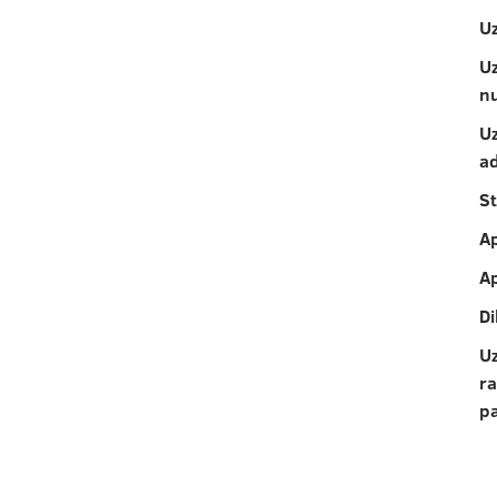
U
U
n
U
a
St
A
A
D
U
ra
p