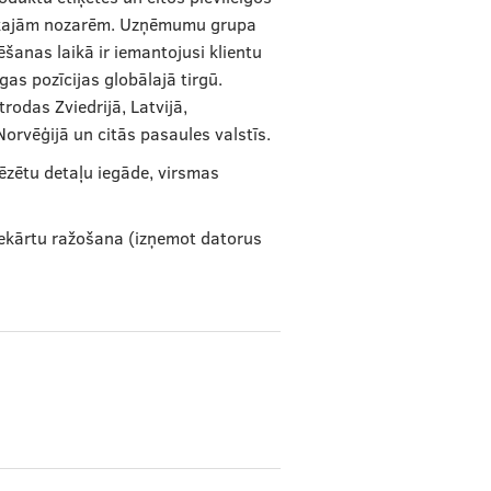
ākajām nozarēm. Uzņēmumu grupa
šanas laikā ir iemantojusi klientu
gas pozīcijas globālajā tirgū.
rodas Zviedrijā, Latvijā,
, Norvēģijā un citās pasaules valstīs.
rēzētu detaļu iegāde, virsmas
iekārtu ražošana (izņemot datorus