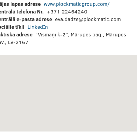
ājas lapas adrese
www.plockmaticgroup.com/
ntrālā telefona Nr.
+371 22464240
entrālā e-pasta adrese
eva.dadze@plockmatic.com
ciālie tīkli
LinkedIn
aktiskā adrese
“Vismaņi k-2”, Mārupes pag., Mārupes
ov., LV-2167