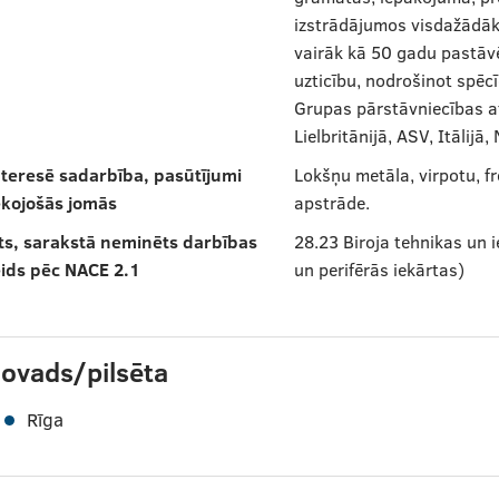
izstrādājumos visdažād
vairāk kā 50 gadu pastāvē
uzticību, nodrošinot spēcī
Grupas pārstāvniecības at
Lielbritānijā, ASV, Itālijā
teresē sadarbība, pasūtījumi
Lokšņu metāla, virpotu, f
ekojošās jomās
apstrāde.
ts, sarakstā neminēts darbības
28.23 Biroja tehnikas un 
ids pēc NACE 2.1
un perifērās iekārtas)
ovads/pilsēta
Rīga