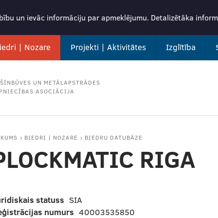
rbību un ievāc informāciju par apmeklējumu. Detalizētāka info
iedri | Nozare
Projekti | Aktivitātes
Izglītība
ŠĪNBŪVES UN METĀLAPSTRĀDES
PNIECĪBAS ASOCIĀCIJA
ĀKUMS
BIEDRI | NOZARE
BIEDRU DATUBĀZE
PLOCKMATIC RIGA
ridiskais statuss
SIA
eģistrācijas numurs
40003535850