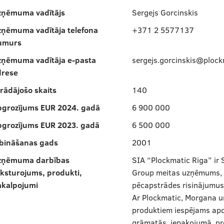
zņēmuma vadītājs
Sergejs Gorcinskis
zņēmuma vadītāja telefona
+371 2 5577137
umurs
zņēmuma vadītāja e-pasta
sergejs.gorcinskis@ploc
drese
rādājošo skaits
140
pgrozījums EUR 2024. gadā
6 900 000
pgrozījums EUR 2023. gadā
6 500 000
ibināšanas gads
2001
zņēmuma darbības
SIA “Plockmatic Riga” ir
ksturojums, produkti,
Group meitas uzņēmums, 
akalpojumi
pēcapstrādes risinājumus
Ar Plockmatic, Morgana u
produktiem iespējams apd
grāmatās, iepakojumā, pro