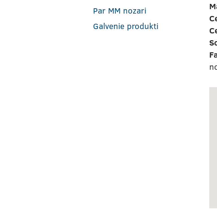
M
Par MM nozari
Ce
Galvenie produkti
C
So
F
n