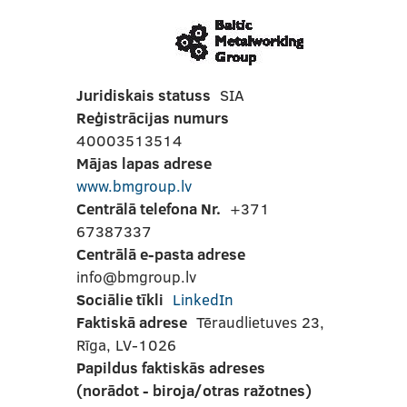
Juridiskais statuss
SIA
Reģistrācijas numurs
40003513514
Mājas lapas adrese
www.bmgroup.lv
Centrālā telefona Nr.
+371
67387337
Centrālā e-pasta adrese
info@bmgroup.lv
Sociālie tīkli
LinkedIn
Faktiskā adrese
Tēraudlietuves 23,
Rīga, LV-1026
Papildus faktiskās adreses
(norādot - biroja/otras ražotnes)