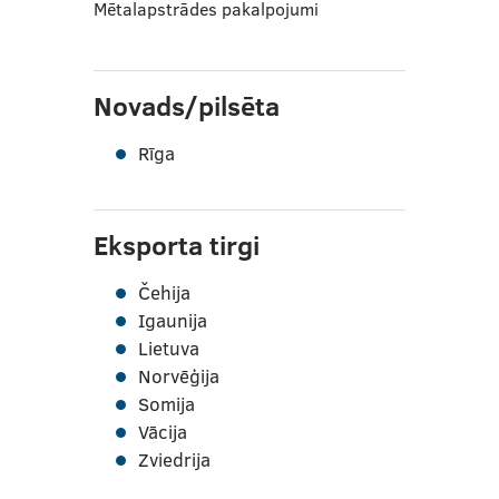
Mētalapstrādes pakalpojumi
Novads/pilsēta
Rīga
Eksporta tirgi
Čehija
Igaunija
Lietuva
Norvēģija
Somija
Vācija
Zviedrija