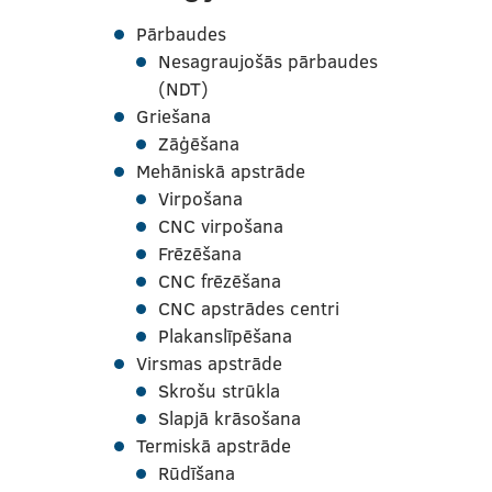
Pārbaudes
Nesagraujošās pārbaudes
(NDT)
Griešana
Zāģēšana
Mehāniskā apstrāde
Virpošana
CNC virpošana
Frēzēšana
CNC frēzēšana
CNC apstrādes centri
Plakanslīpēšana
Virsmas apstrāde
Skrošu strūkla
Slapjā krāsošana
Termiskā apstrāde
Rūdīšana