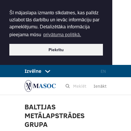
Šī mājaslapa izmanto sīkdatnes, kas palīdz
uzlabot tās darbību un ievāc informāciju par
apmeklējumu. Detalizētāka informācija
pieejama mūsu
privātuma politikā.
Piekrītu
Izvēlne
EN
Ienākt
BALTIJAS
METĀLAPSTRĀDES
GRUPA