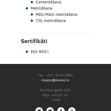
Cementēšana
Metināšana
MIG/MAG metināšana
TIG metināšana
Sertifikāti
ISO 9001
Tel.: +371 6755 4825
masoc@masoc.lv
Brīvības gatve 223,
Rīga, Latvija, LV-
1039