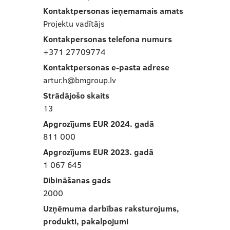
Kontaktpersonas ieņemamais amats
Projektu vadītājs
Kontakpersonas telefona numurs
+371 27709774
Kontaktpersonas e-pasta adrese
artur.h@bmgroup.lv
Strādājošo skaits
13
Apgrozījums EUR 2024. gadā
811 000
Apgrozījums EUR 2023. gadā
1 067 645
Dibināšanas gads
2000
Uzņēmuma darbības raksturojums,
produkti, pakalpojumi