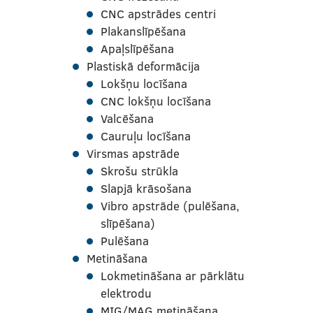
CNC apstrādes centri
Plakanslīpēšana
Apaļslīpēšana
Plastiskā deformācija
Lokšņu locīšana
CNC lokšņu locīšana
Valcēšana
Cauruļu locīšana
Virsmas apstrāde
Skrošu strūkla
Slapjā krāsošana
Vibro apstrāde (pulēšana,
slīpēšana)
Pulēšana
Metināšana
Lokmetināšana ar pārklātu
elektrodu
MIG/MAG metināšana