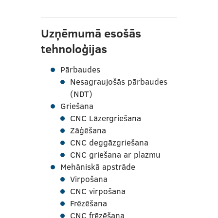
Uzņēmumā esošās
tehnoloģijas
Pārbaudes
Nesagraujošās pārbaudes
(NDT)
Griešana
CNC Lāzergriešana
Zāģēšana
CNC deggāzgriešana
CNC griešana ar plazmu
Mehāniskā apstrāde
Virpošana
CNC virpošana
Frēzēšana
CNC frēzēšana