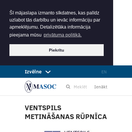
Šī mājaslapa izmanto sīkdatnes, kas palīdz
uzlabot tās darbību un ievāc informāciju par
apmeklējumu. Detalizētāka informācija
pieejama mūsu
privātuma politikā.
Piekrītu
Izvēlne
EN
Ienākt
VENTSPILS
METINĀŠANAS RŪPNĪCA