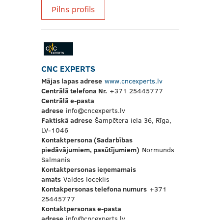
Pilns profils
CNC EXPERTS
Mājas lapas adrese
www.cncexperts.lv
Centrālā telefona Nr.
+371 25445777
Centrālā e-pasta
adrese
info@cncexperts.lv
Faktiskā adrese
Šampētera iela 36, Rīga,
LV-1046
Kontaktpersona (Sadarbības
piedāvājumiem, pasūtījumiem)
Normunds
Salmanis
Kontaktpersonas ieņemamais
amats
Valdes loceklis
Kontakpersonas telefona numurs
+371
25445777
Kontaktpersonas e-pasta
adrese
info@cncexperts.lv