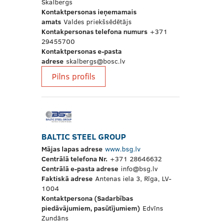
Skalbergs
Kontaktpersonas ieņemamais
amats
Valdes priekšsēdētājs
Kontakpersonas telefona numurs
+371
29455700
Kontaktpersonas e-pasta
adrese
skalbergs@bosc.lv
Pilns profils
BALTIC STEEL GROUP
Mājas lapas adrese
www.bsg.lv
Centrālā telefona Nr.
+371 28646632
Centrālā e-pasta adrese
info@bsg.lv
Faktiskā adrese
Antenas iela 3, Rīga, LV-
1004
Kontaktpersona (Sadarbības
piedāvājumiem, pasūtījumiem)
Edvīns
Zundāns