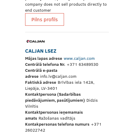
company does not sell products directly to
end customer
Pilns profils
CALJAN LSEZ
Mājas lapas adrese
www.caljan.com
Centrālā telefona Nr.
+371 63489530
Centrālā e-pasta
adrese
info.lv@caljan.com
Faktiskā adrese
Brīvības iela 142A,
Liepāja, LV-3401
Kontaktpersona (Sadarbības
piedāvājumiem, pasūtījumiem)
Didzis
Vilnītis
Kontaktpersonas ieņemamais
amats
Ražošanas vadītājs
Kontakpersonas telefona numurs
+371
26022742