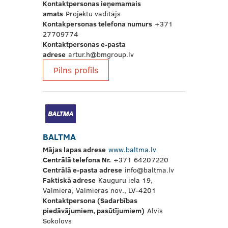
Kontaktpersonas ieņemamais
amats
Projektu vadītājs
Kontakpersonas telefona numurs
+371
27709774
Kontaktpersonas e-pasta
adrese
artur.h@bmgroup.lv
Pilns profils
BALTMA
Mājas lapas adrese
www.baltma.lv
Centrālā telefona Nr.
+371 64207220
Centrālā e-pasta adrese
info@baltma.lv
Faktiskā adrese
Kauguru iela 19,
Valmiera, Valmieras nov., LV-4201
Kontaktpersona (Sadarbības
piedāvājumiem, pasūtījumiem)
Alvis
Sokolovs