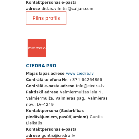
Kontaktpersonas e-pasta
adrese
didzis.vilnitis@caljan.com
Pilns profils
CIEDRA PRO
Mājas lapas adrese
www.ciedra.lv
Centrālā telefona Nr.
+371 64264856
Centrālā e-pasta adrese
info@ciedra.lv
Faktiskā adrese
Valmiermuižas iela 1,
Valmiermuiža, Valmieras pag., Valmieras
nov., LV-4219
Kontaktpersona (Sadarbības
piedāvājumiem, pasūtījumiem)
Guntis
Lielkājis
Kontaktpersonas e-pasta
adrese
guntis@ciedra.lv