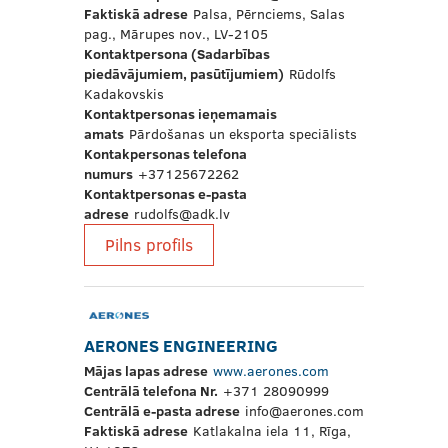
Faktiskā adrese
Palsa, Pērnciems, Salas
pag., Mārupes nov., LV-2105
Kontaktpersona (Sadarbības
piedāvājumiem, pasūtījumiem)
Rūdolfs
Kadakovskis
Kontaktpersonas ieņemamais
amats
Pārdošanas un eksporta speciālists
Kontakpersonas telefona
numurs
+37125672262
Kontaktpersonas e-pasta
adrese
rudolfs@adk.lv
Pilns profils
AERONES ENGINEERING
Mājas lapas adrese
www.aerones.com
Centrālā telefona Nr.
+371 28090999
Centrālā e-pasta adrese
info@aerones.com
Faktiskā adrese
Katlakalna iela 11, Rīga,