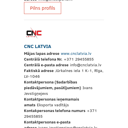
Pilns profils
CNC LATVIA
Mājas lapas adrese
www.cnclatvia.lv
Centrālā telefona Nr.
+371 29455855
Centrālā e-pasta adrese
info@cnclatvia.lv
Faktiskā adrese
Jūrkalnes iela 1 K-1, Rīga,
LV-1046
Kontaktpersona (Sadarbības
piedāvājumiem, pasūtījumiem)
Ivans
Jevstigņejevs
Kontaktpersonas ieņemamais
amats
Eksporta vadītājs
Kontakpersonas telefona numurs
+371
29455855
Kontaktpersonas e-pasta
adrese
ivans.jevstignejevs@cnclatvia.lv