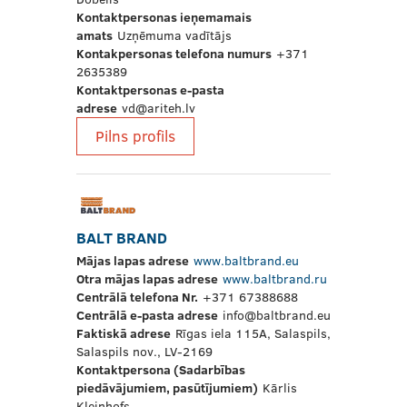
Kontaktpersonas ieņemamais
amats
Uzņēmuma vadītājs
Kontakpersonas telefona numurs
+371
2635389
Kontaktpersonas e-pasta
adrese
vd@ariteh.lv
Pilns profils
BALT BRAND
Mājas lapas adrese
www.baltbrand.eu
Otra mājas lapas adrese
www.baltbrand.ru
Centrālā telefona Nr.
+371 67388688
Centrālā e-pasta adrese
info@baltbrand.eu
Faktiskā adrese
Rīgas iela 115A, Salaspils,
Salaspils nov., LV-2169
Kontaktpersona (Sadarbības
piedāvājumiem, pasūtījumiem)
Kārlis
Kleinhofs