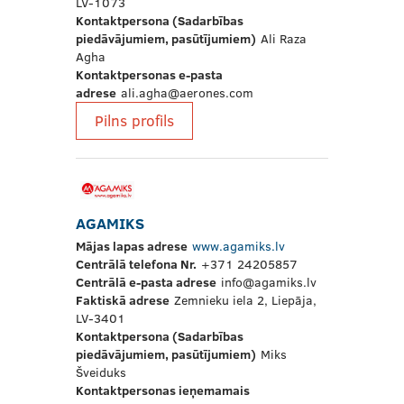
LV-1073
Kontaktpersona (Sadarbības
piedāvājumiem, pasūtījumiem)
Ali Raza
Agha
Kontaktpersonas e-pasta
adrese
ali.agha@aerones.com
Pilns profils
AGAMIKS
Mājas lapas adrese
www.agamiks.lv
Centrālā telefona Nr.
+371 24205857
Centrālā e-pasta adrese
info@agamiks.lv
Faktiskā adrese
Zemnieku iela 2, Liepāja,
LV-3401
Kontaktpersona (Sadarbības
piedāvājumiem, pasūtījumiem)
Miks
Šveiduks
Kontaktpersonas ieņemamais