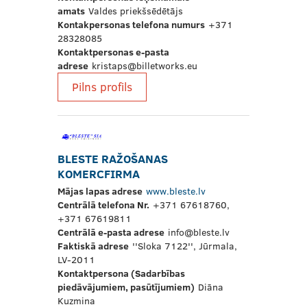
amats
Valdes priekšsēdētājs
Kontakpersonas telefona numurs
+371
28328085
Kontaktpersonas e-pasta
adrese
kristaps@billetworks.eu
Pilns profils
BLESTE RAŽOŠANAS
KOMERCFIRMA
Mājas lapas adrese
www.bleste.lv
Centrālā telefona Nr.
+371 67618760,
+371 67619811
Centrālā e-pasta adrese
info@bleste.lv
Faktiskā adrese
''Sloka 7122'', Jūrmala,
LV-2011
Kontaktpersona (Sadarbības
piedāvājumiem, pasūtījumiem)
Diāna
Kuzmina