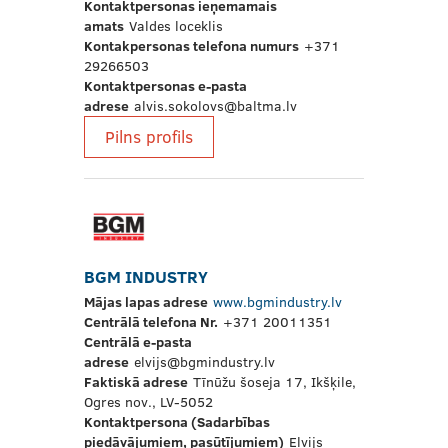
Kontaktpersonas ieņemamais
amats
Valdes loceklis
Kontakpersonas telefona numurs
+371
29266503
Kontaktpersonas e-pasta
adrese
alvis.sokolovs@baltma.lv
Pilns profils
BGM INDUSTRY
Mājas lapas adrese
www.bgmindustry.lv
Centrālā telefona Nr.
+371 20011351
Centrālā e-pasta
adrese
elvijs@bgmindustry.lv
Faktiskā adrese
Tīnūžu šoseja 17, Ikšķile,
Ogres nov., LV-5052
Kontaktpersona (Sadarbības
piedāvājumiem, pasūtījumiem)
Elvijs