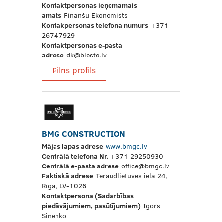
Kontaktpersonas ieņemamais
amats
Finanšu Ekonomists
Kontakpersonas telefona numurs
+371
26747929
Kontaktpersonas e-pasta
adrese
dk@bleste.lv
Pilns profils
BMG CONSTRUCTION
Mājas lapas adrese
www.bmgc.lv
Centrālā telefona Nr.
+371 29250930
Centrālā e-pasta adrese
office@bmgc.lv
Faktiskā adrese
Tēraudlietuves iela 24,
Rīga, LV-1026
Kontaktpersona (Sadarbības
piedāvājumiem, pasūtījumiem)
Igors
Sinenko