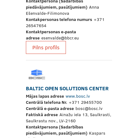
Kontaktpersona (Sadarbības
piedāvājumiem, pasūtījumiem)
Anna
Ešenvalde-Filimonova
Kontakpersonas telefona numurs
+371
26547654
Kontaktpersonas e-pasta
adrese
esenvalde@bbcr.eu
Pilns profils
BALTIC OPEN SOLUTIONS CENTER
Mājas lapas adrese
www.bosc.lv
Centrālā telefona Nr.
+371 29455700
Centrālā e-pasta adrese
bosc@bosc.lv
Faktiskā adrese
Ainažu iela 13, Saulkrasti,
Saulkrastu nov., LV-2160
Kontaktpersona (Sadarbības
piedāvājumiem, pasūtījumiem)
Kaspars