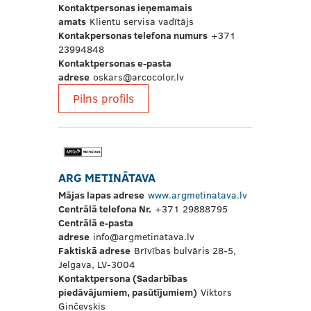
Kontaktpersonas ieņemamais
amats
Klientu servisa vadītājs
Kontakpersonas telefona numurs
+371
23994848
Kontaktpersonas e-pasta
adrese
oskars@arcocolor.lv
Pilns profils
ARG METINĀTAVA
Mājas lapas adrese
www.argmetinatava.lv
Centrālā telefona Nr.
+371 29888795
Centrālā e-pasta
adrese
info@argmetinatava.lv
Faktiskā adrese
Brīvības bulvāris 28-5,
Jelgava, LV-3004
Kontaktpersona (Sadarbības
piedāvājumiem, pasūtījumiem)
Viktors
Ginčevskis