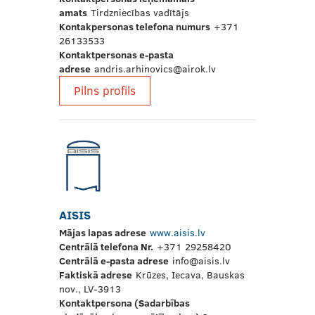
amats
Tirdzniecības vadītājs
Kontakpersonas telefona numurs
+371
26133533
Kontaktpersonas e-pasta
adrese
andris.arhinovics@airok.lv
Pilns profils
AISIS
Mājas lapas adrese
www.aisis.lv
Centrālā telefona Nr.
+371 29258420
Centrālā e-pasta adrese
info@aisis.lv
Faktiskā adrese
Krūzes, Iecava, Bauskas
nov., LV-3913
Kontaktpersona (Sadarbības