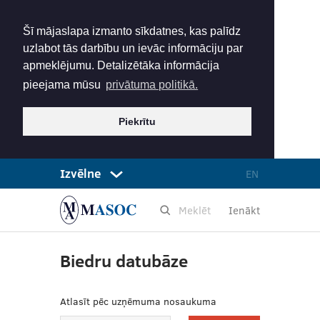
Šī mājaslapa izmanto sīkdatnes, kas palīdz
uzlabot tās darbību un ievāc informāciju par
apmeklējumu. Detalizētāka informācija
pieejama mūsu
privātuma politikā.
Piekrītu
Izvēlne
EN
Ienākt
Biedru datubāze
Atlasīt pēc uzņēmuma nosaukuma