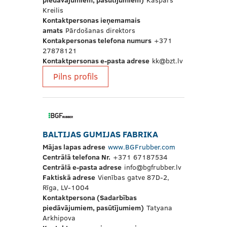
Kreilis
Kontaktpersonas ieņemamais
amats
Pārdošanas direktors
Kontakpersonas telefona numurs
+371
27878121
Kontaktpersonas e-pasta adrese
kk@bzt.lv
Pilns profils
BALTIJAS GUMIJAS FABRIKA
Mājas lapas adrese
www.BGFrubber.com
Centrālā telefona Nr.
+371 67187534
Centrālā e-pasta adrese
info@bgfrubber.lv
Faktiskā adrese
Vienības gatve 87D-2,
Rīga, LV-1004
Kontaktpersona (Sadarbības
piedāvājumiem, pasūtījumiem)
Tatyana
Arkhipova