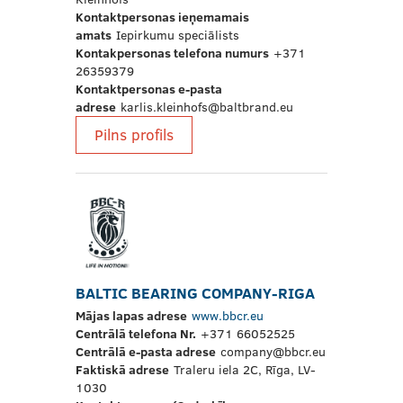
Kontaktpersonas ieņemamais
amats
Iepirkumu speciālists
Kontakpersonas telefona numurs
+371
26359379
Kontaktpersonas e-pasta
adrese
karlis.kleinhofs@baltbrand.eu
Pilns profils
BALTIC BEARING COMPANY-RIGA
Mājas lapas adrese
www.bbcr.eu
Centrālā telefona Nr.
+371 66052525
Centrālā e-pasta adrese
company@bbcr.eu
Faktiskā adrese
Traleru iela 2C, Rīga, LV-
1030