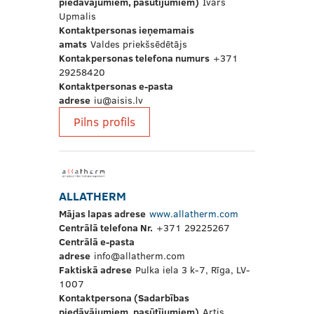
piedāvājumiem, pasūtījumiem)
Ivars
Upmalis
Kontaktpersonas ieņemamais
amats
Valdes priekšsēdētājs
Kontakpersonas telefona numurs
+371
29258420
Kontaktpersonas e-pasta
adrese
iu@aisis.lv
Pilns profils
ALLATHERM
Mājas lapas adrese
www.allatherm.com
Centrālā telefona Nr.
+371 29225267
Centrālā e-pasta
adrese
info@allatherm.com
Faktiskā adrese
Pulka iela 3 k-7, Rīga, LV-
1007
Kontaktpersona (Sadarbības
piedāvājumiem, pasūtījumiem)
Artis