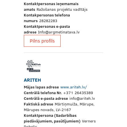
Kontaktpersonas ieņemamais
amats
Ražošanas projektu vadītājs
Kontakpersonas telefona
numurs
28282283
Kontaktpersonas e-pasta
adrese
Info@argmetinatava.lv
Pilns profils
ARITEH
Mājas lapas adrese
www.ariteh.lv/
Centrālā telefona Nr.
+371 26435389
Centrālā e-pasta adrese
info@ariteh.lv
Faktiskā adrese
Mārtiņmuiža, Mārupe,
Mārupes novads, LV-2167
Kontaktpersona (Sadarbības
piedāvājumiem, pasūtījumiem)
Verners
Dobelis