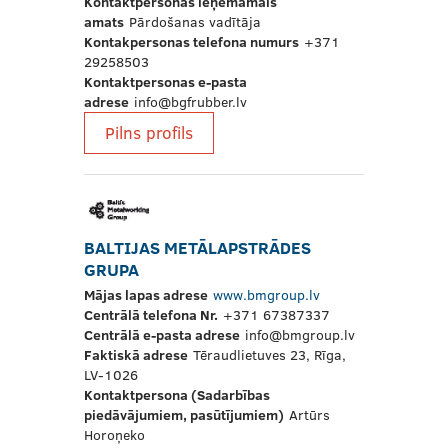
Kontaktpersonas ieņemamais
amats
Pārdošanas vadītāja
Kontakpersonas telefona numurs
+371
29258503
Kontaktpersonas e-pasta
adrese
info@bgfrubber.lv
Pilns profils
BALTIJAS METĀLAPSTRĀDES
GRUPA
Mājas lapas adrese
www.bmgroup.lv
Centrālā telefona Nr.
+371 67387337
Centrālā e-pasta adrese
info@bmgroup.lv
Faktiskā adrese
Tēraudlietuves 23, Rīga,
LV-1026
Kontaktpersona (Sadarbības
piedāvājumiem, pasūtījumiem)
Artūrs
Horoņeko