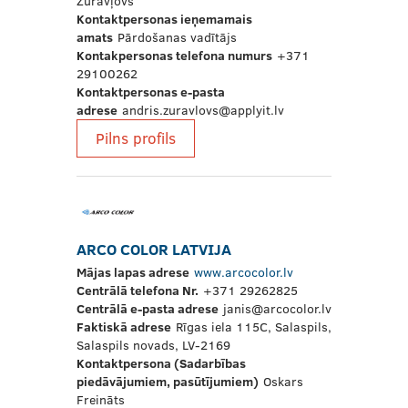
Žuravļovs
Kontaktpersonas ieņemamais
amats
Pārdošanas vadītājs
Kontakpersonas telefona numurs
+371
29100262
Kontaktpersonas e-pasta
adrese
andris.zuravlovs@applyit.lv
Pilns profils
ARCO COLOR LATVIJA
Mājas lapas adrese
www.arcocolor.lv
Centrālā telefona Nr.
+371 29262825
Centrālā e-pasta adrese
janis@arcocolor.lv
Faktiskā adrese
Rīgas iela 115C, Salaspils,
Salaspils novads, LV-2169
Kontaktpersona (Sadarbības
piedāvājumiem, pasūtījumiem)
Oskars
Freināts