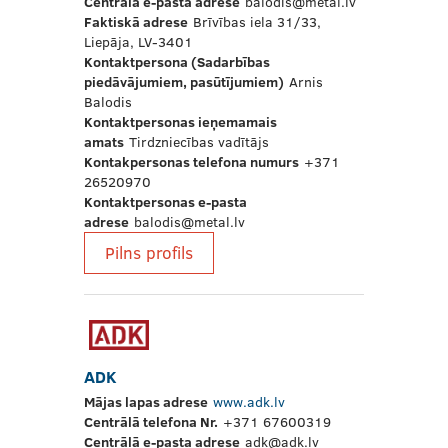
Centrālā e-pasta adrese
balodis@metal.lv
Faktiskā adrese
Brīvības iela 31/33,
Liepāja, LV-3401
Kontaktpersona (Sadarbības
piedāvājumiem, pasūtījumiem)
Arnis
Balodis
Kontaktpersonas ieņemamais
amats
Tirdzniecības vadītājs
Kontakpersonas telefona numurs
+371
26520970
Kontaktpersonas e-pasta
adrese
balodis@metal.lv
Pilns profils
ADK
Mājas lapas adrese
www.adk.lv
Centrālā telefona Nr.
+371 67600319
Centrālā e-pasta adrese
adk@adk.lv