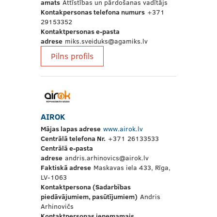
amats
Attīstības un pārdošanas vadītājs
Kontakpersonas telefona numurs
+371
29153352
Kontaktpersonas e-pasta
adrese
miks.sveiduks@agamiks.lv
Pilns profils
AIROK
Mājas lapas adrese
www.airok.lv
Centrālā telefona Nr.
+371 26133533
Centrālā e-pasta
adrese
andris.arhinovics@airok.lv
Faktiskā adrese
Maskavas iela 433, Rīga,
LV-1063
Kontaktpersona (Sadarbības
piedāvājumiem, pasūtījumiem)
Andris
Arhinovičs
Kontaktpersonas ieņemamais