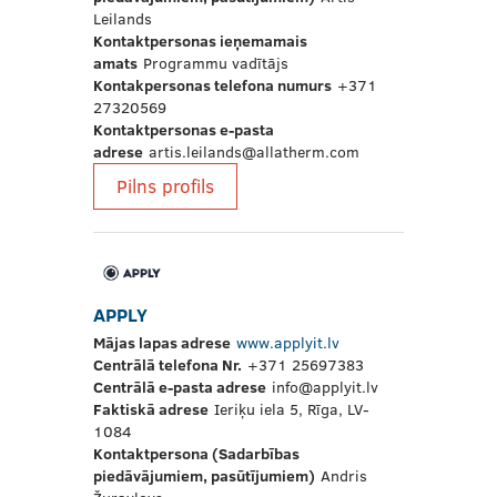
Leilands
Kontaktpersonas ieņemamais
amats
Programmu vadītājs
Kontakpersonas telefona numurs
+371
27320569
Kontaktpersonas e-pasta
adrese
artis.leilands@allatherm.com
Pilns profils
APPLY
Mājas lapas adrese
www.applyit.lv
Centrālā telefona Nr.
+371 25697383
Centrālā e-pasta adrese
info@applyit.lv
Faktiskā adrese
Ieriķu iela 5, Rīga, LV-
1084
Kontaktpersona (Sadarbības
piedāvājumiem, pasūtījumiem)
Andris