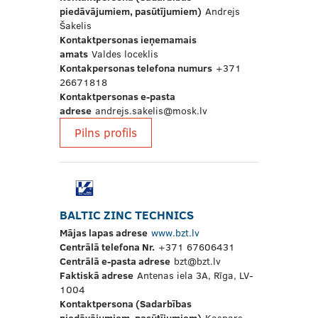
piedāvājumiem, pasūtījumiem)
Andrejs
Šakelis
Kontaktpersonas ieņemamais
amats
Valdes loceklis
Kontakpersonas telefona numurs
+371
26671818
Kontaktpersonas e-pasta
adrese
andrejs.sakelis@mosk.lv
Pilns profils
BALTIC ZINC TECHNICS
Mājas lapas adrese
www.bzt.lv
Centrālā telefona Nr.
+371 67606431
Centrālā e-pasta adrese
bzt@bzt.lv
Faktiskā adrese
Antenas iela 3A, Rīga, LV-
1004
Kontaktpersona (Sadarbības
piedāvājumiem, pasūtījumiem)
Kaspars