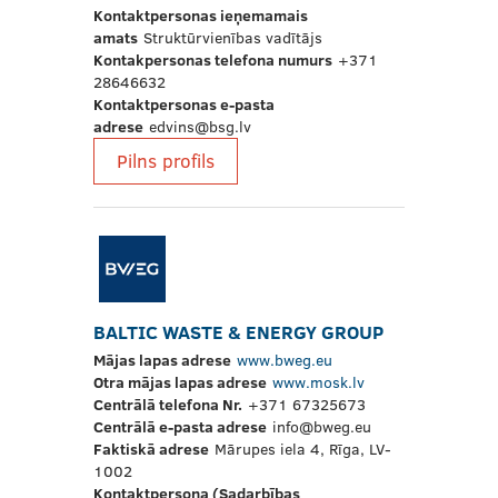
Kontaktpersonas ieņemamais
amats
Struktūrvienības vadītājs
Kontakpersonas telefona numurs
+371
28646632
Kontaktpersonas e-pasta
adrese
edvins@bsg.lv
Pilns profils
BALTIC WASTE & ENERGY GROUP
Mājas lapas adrese
www.bweg.eu
Otra mājas lapas adrese
www.mosk.lv
Centrālā telefona Nr.
+371 67325673
Centrālā e-pasta adrese
info@bweg.eu
Faktiskā adrese
Mārupes iela 4, Rīga, LV-
1002
Kontaktpersona (Sadarbības