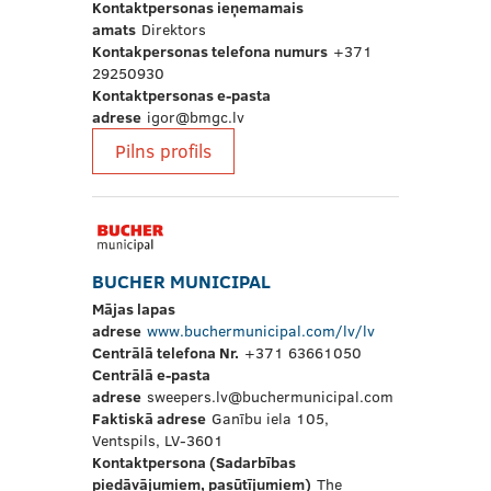
Kontaktpersonas ieņemamais
amats
Direktors
Kontakpersonas telefona numurs
+371
29250930
Kontaktpersonas e-pasta
adrese
igor@bmgc.lv
Pilns profils
BUCHER MUNICIPAL
Mājas lapas
adrese
www.buchermunicipal.com/lv/lv
Centrālā telefona Nr.
+371 63661050
Centrālā e-pasta
adrese
sweepers.lv@buchermunicipal.com
Faktiskā adrese
Ganību iela 105,
Ventspils, LV-3601
Kontaktpersona (Sadarbības
piedāvājumiem, pasūtījumiem)
The