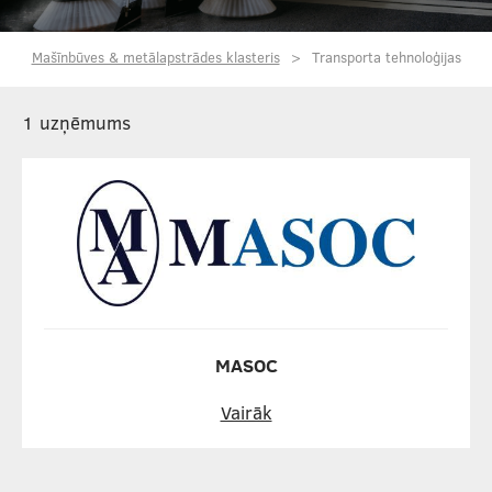
Mašīnbūves & metālapstrādes klasteris
Transporta tehnoloģijas
1 uzņēmums
MASOC
Vairāk